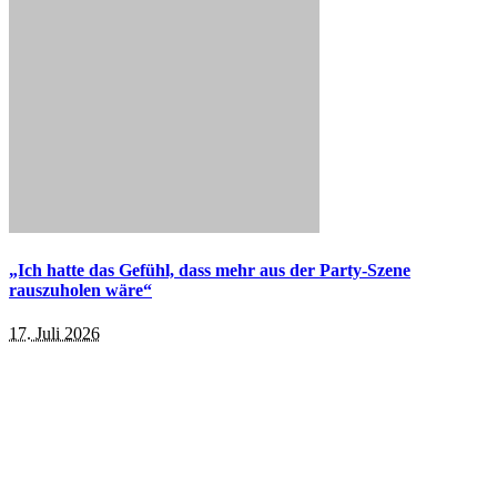
„Ich hatte das Gefühl, dass mehr aus der Party-Szene
rauszuholen wäre“
17. Juli 2026