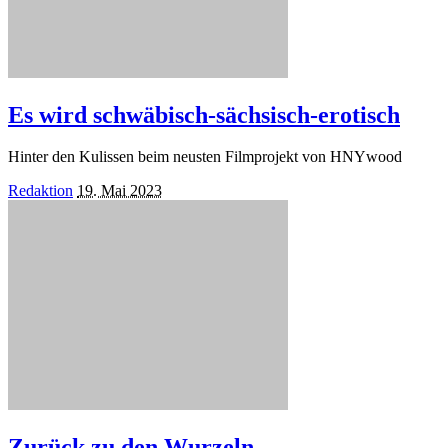
Es wird schwäbisch-sächsisch-erotisch
Hinter den Kulissen beim neusten Filmprojekt von HNYwood
Posted
Redaktion
19. Mai 2023
by
Zurück zu den Wurzeln