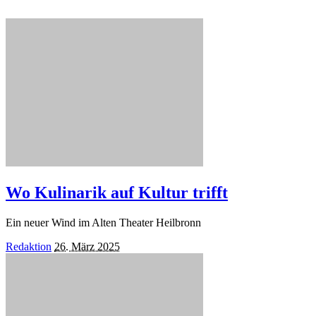
Wo Kulinarik auf Kultur trifft
Ein neuer Wind im Alten Theater Heilbronn
Posted
Redaktion
26. März 2025
by