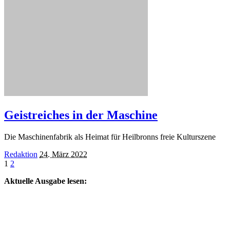
Geistreiches in der Maschine
Die Maschinenfabrik als Heimat für Heilbronns freie Kulturszene
Posted
Redaktion
24. März 2022
by
1
2
Aktuelle Ausgabe lesen: