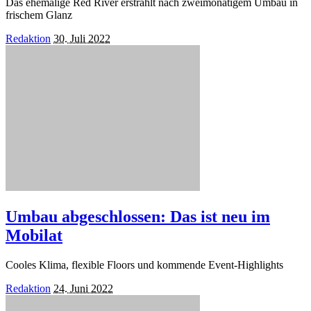
Das ehemalige Red River erstrahlt nach zweimonatigem Umbau in
frischem Glanz
Posted
Redaktion
30. Juli 2022
by
Umbau abgeschlossen: Das ist neu im
Mobilat
Cooles Klima, flexible Floors und kommende Event-Highlights
Posted
Redaktion
24. Juni 2022
by