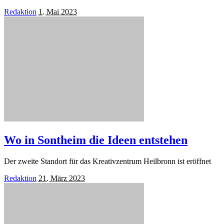
Posted
Redaktion
1. Mai 2023
by
Wo in Sontheim die Ideen entstehen
Der zweite Standort für das Kreativzentrum Heilbronn ist eröffnet
Posted
Redaktion
21. März 2023
by