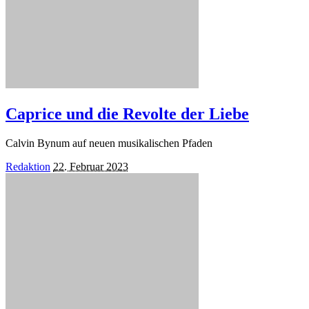
Caprice und die Revolte der Liebe
Calvin Bynum auf neuen musikalischen Pfaden
Posted
Redaktion
22. Februar 2023
by