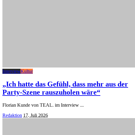
Interview
Kultur
„Ich hatte das Gefühl, dass mehr aus der
Party-Szene rauszuholen wäre“
Florian Kunde von TEAL. im Interview
...
Posted
Redaktion
17. Juli 2026
by