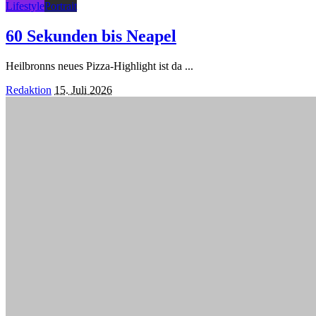
Lifestyle
Portrait
60 Sekunden bis Neapel
Heilbronns neues Pizza-Highlight ist da
...
Posted
Redaktion
15. Juli 2026
by