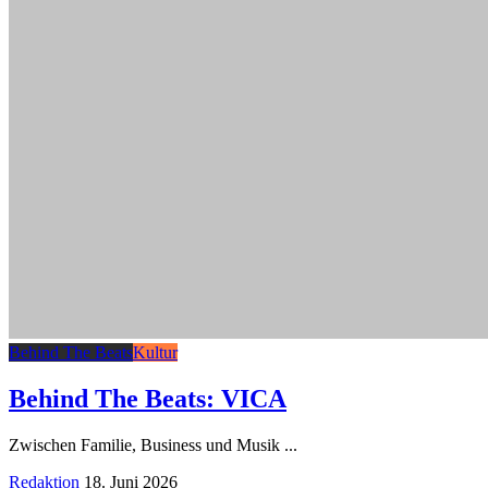
Behind The Beats
Kultur
Behind The Beats: VICA
Zwischen Familie, Business und Musik
...
Posted
Redaktion
18. Juni 2026