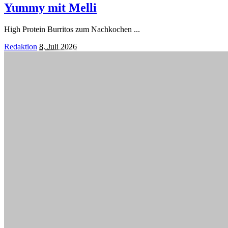
Yummy mit Melli
High Protein Burritos zum Nachkochen
...
Posted
Redaktion
8. Juli 2026
by