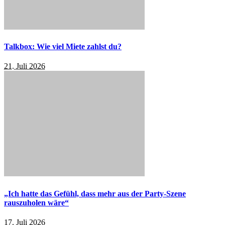
Talkbox: Wie viel Miete zahlst du?
21. Juli 2026
„Ich hatte das Gefühl, dass mehr aus der Party-Szene
rauszuholen wäre“
17. Juli 2026