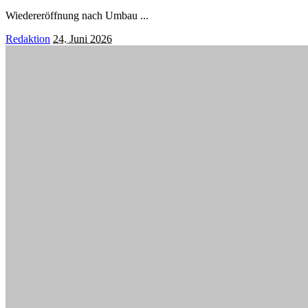
Wiedereröffnung nach Umbau
...
Posted
Redaktion
24. Juni 2026
by