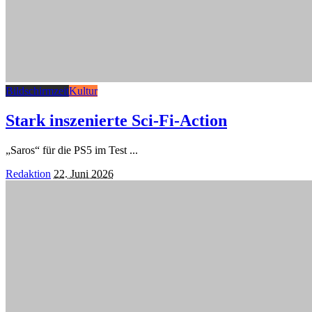
Bildschirmzeit
Kultur
Stark inszenierte Sci-Fi-Action
„Saros“ für die PS5 im Test
...
Posted
Redaktion
22. Juni 2026
by