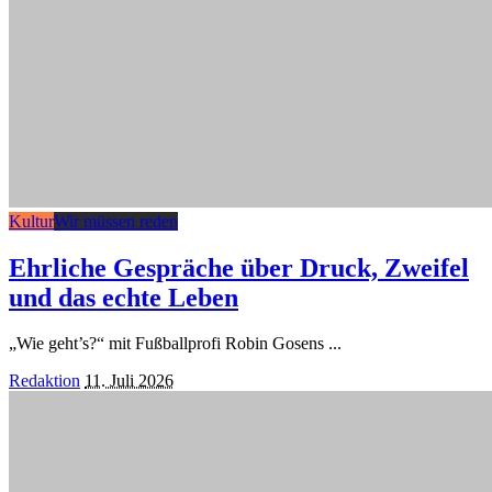
Kultur
Wir müssen reden
Ehrliche Gespräche über Druck, Zweifel
und das echte Leben
„Wie geht’s?“ mit Fußballprofi Robin Gosens
...
Posted
Redaktion
11. Juli 2026
by