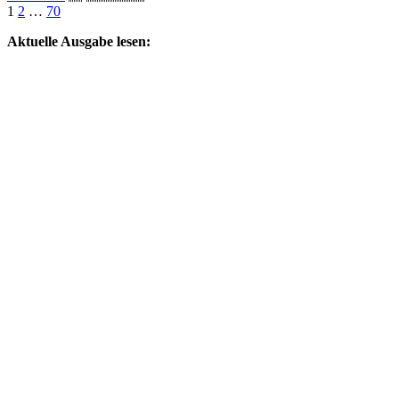
by
1
2
…
70
Aktuelle Ausgabe lesen: