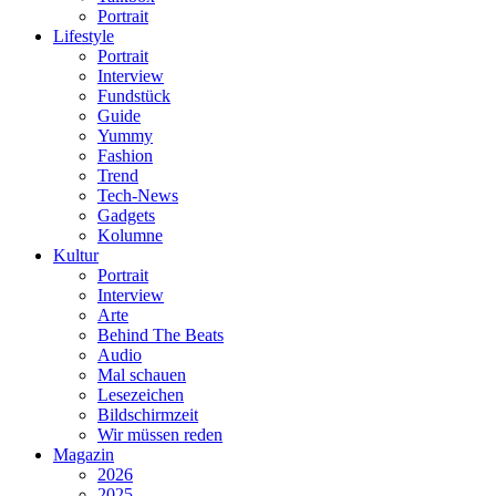
Portrait
Lifestyle
Portrait
Interview
Fundstück
Guide
Yummy
Fashion
Trend
Tech-News
Gadgets
Kolumne
Kultur
Portrait
Interview
Arte
Behind The Beats
Audio
Mal schauen
Lesezeichen
Bildschirmzeit
Wir müssen reden
Magazin
2026
2025