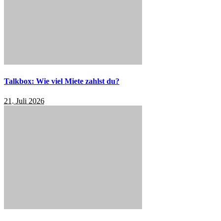
Talkbox: Wie viel Miete zahlst du?
21. Juli 2026