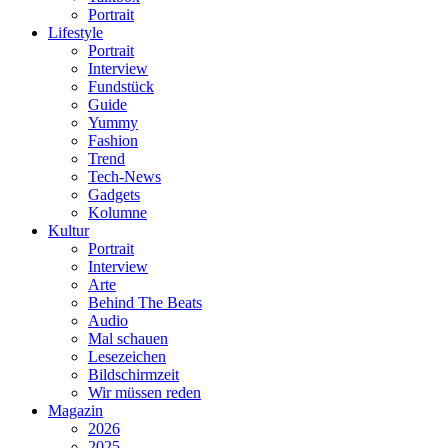
Portrait
Lifestyle
Portrait
Interview
Fundstück
Guide
Yummy
Fashion
Trend
Tech-News
Gadgets
Kolumne
Kultur
Portrait
Interview
Arte
Behind The Beats
Audio
Mal schauen
Lesezeichen
Bildschirmzeit
Wir müssen reden
Magazin
2026
2025