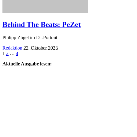
Behind The Beats: PeZet
Philipp Zügel im DJ-Portrait
Posted
Redaktion
22. Oktober 2023
by
1
2
…
4
Aktuelle Ausgabe lesen: