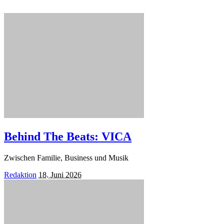
Behind The Beats: VICA
Zwischen Familie, Business und Musik
Posted
Redaktion
18. Juni 2026
by