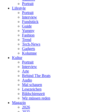
Portrait
Lifestyle
Portrait
Interview
Fundstück
Guide
Yummy
Fashion
Trend
Tech-News
Gadgets
Kolumne
Kultur
Portrait
Interview
Arte
Behind The Beats
Audio
Mal schauen
Lesezeichen
Bildschirmzeit
Wir müssen reden
Magazin
2026
2025