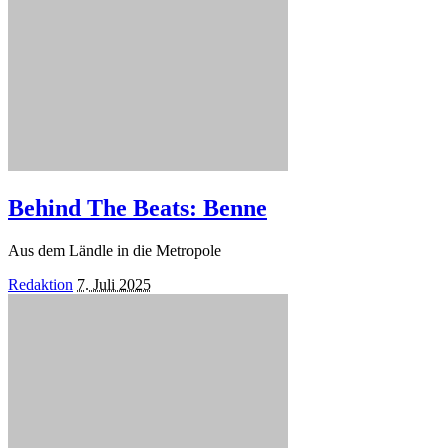
Behind The Beats: Benne
Aus dem Ländle in die Metropole
Posted
Redaktion
7. Juli 2025
by