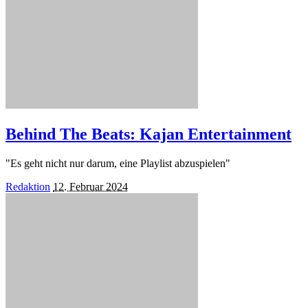
Behind The Beats: Kajan Entertainment
"Es geht nicht nur darum, eine Playlist abzuspielen"
Posted
Redaktion
12. Februar 2024
by