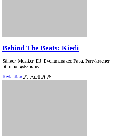
Behind The Beats: Kiedi
Sänger, Musiker, DJ, Eventmanager, Papa, Partykracher,
Stimmungskanone.
Posted
Redaktion
21. April 2026
by