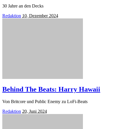
30 Jahre an den Decks
Posted
Redaktion
10. Dezember 2024
by
Behind The Beats: Harry Hawaii
Von Britcore und Public Enemy zu LoFi-Beats
Posted
Redaktion
20. Juni 2024
by