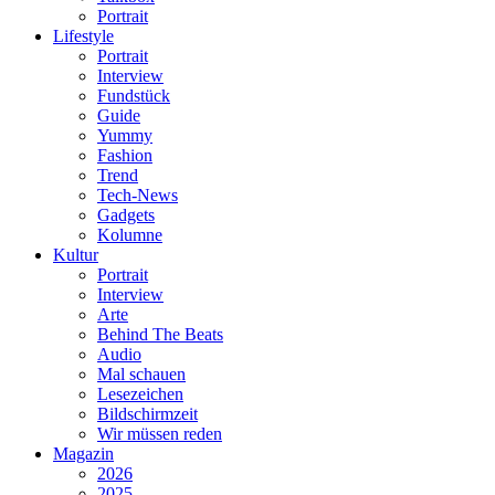
Portrait
Lifestyle
Portrait
Interview
Fundstück
Guide
Yummy
Fashion
Trend
Tech-News
Gadgets
Kolumne
Kultur
Portrait
Interview
Arte
Behind The Beats
Audio
Mal schauen
Lesezeichen
Bildschirmzeit
Wir müssen reden
Magazin
2026
2025