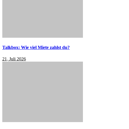
Talkbox: Wie viel Miete zahlst du?
21. Juli 2026