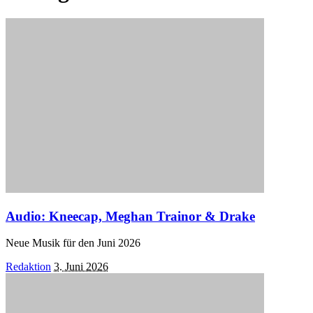
Audio: Kneecap, Meghan Trainor & Drake
Neue Musik für den Juni 2026
Posted
Redaktion
3. Juni 2026
by