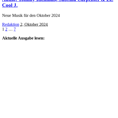
Cool J.
Neue Musik für den Oktober 2024
Posted
Redaktion
2. Oktober 2024
by
1
2
…
7
Aktuelle Ausgabe lesen: