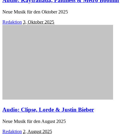
Audio: Kaytranada, Faithless & Metro Boomin
Neue Musik für den Oktober 2025
Posted
Redaktion
3. Oktober 2025
by
Audio: Clipse, Lorde & Justin Bieber
Neue Musik für den August 2025
Posted
Redaktion
2. August 2025