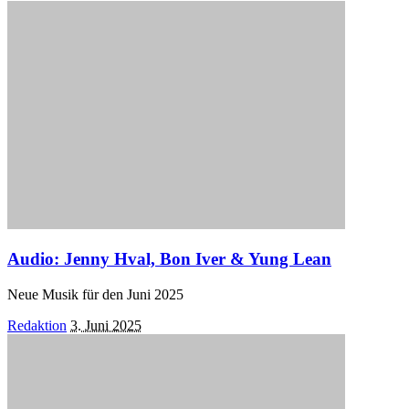
by
Audio: Jenny Hval, Bon Iver & Yung Lean
Neue Musik für den Juni 2025
Posted
Redaktion
3. Juni 2025
by