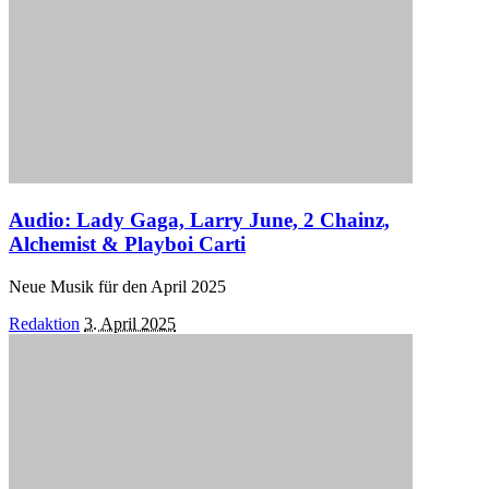
Audio: Lady Gaga, Larry June, 2 Chainz,
Alchemist & Playboi Carti
Neue Musik für den April 2025
Posted
Redaktion
3. April 2025
by