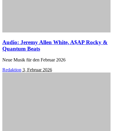
Audio: Jeremy Allen White, A$AP Rocky &
Quantum Beats
Neue Musik für den Februar 2026
Posted
Redaktion
3. Februar 2026
by