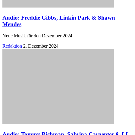
Audio: Freddie Gibbs, Linkin Park & Shawn
Mendes
Neue Musik für den Dezember 2024
Posted
Redaktion
2. Dezember 2024
by
Audio: Tommy Richman, Sabrina Carpenter & LL