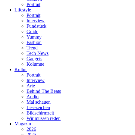
Portrait
Lifestyle
Portrait
Interview
Fundstück
Guide
Yummy
Fashion
Trend
Tech-News
Gadgets
Kolumne
Kultur
Portrait
Interview
Arte
Behind The Beats
Audio
Mal schauen
Lesezeichen
Bildschirmzeit
Wir müssen reden
Magazin
2026
2025