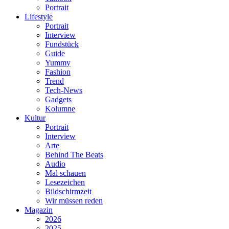
Portrait
Lifestyle
Portrait
Interview
Fundstück
Guide
Yummy
Fashion
Trend
Tech-News
Gadgets
Kolumne
Kultur
Portrait
Interview
Arte
Behind The Beats
Audio
Mal schauen
Lesezeichen
Bildschirmzeit
Wir müssen reden
Magazin
2026
2025