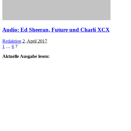
Audio: Ed Sheeran, Future und Charli XCX
Posted
Redaktion
2. April 2017
by
1
…
6
7
Aktuelle Ausgabe lesen: