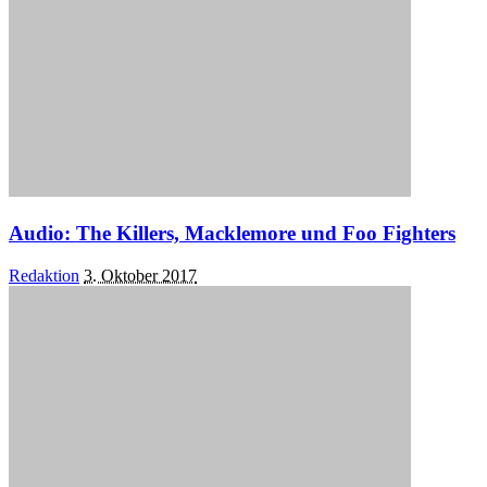
Audio: The Killers, Macklemore und Foo Fighters
Posted
Redaktion
3. Oktober 2017
by