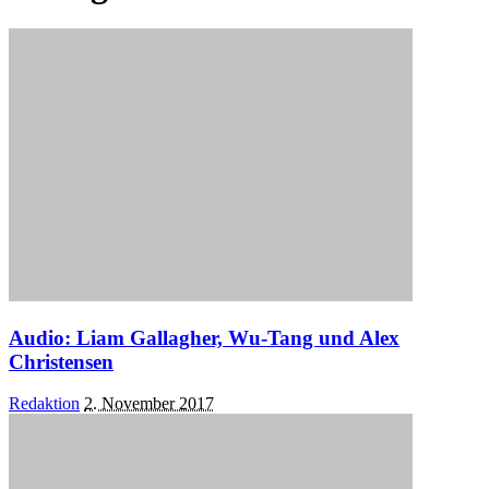
Audio: Liam Gallagher, Wu-Tang und Alex
Christensen
Posted
Redaktion
2. November 2017
by