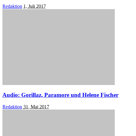
Posted
Redaktion
1. Juli 2017
by
Audio: Gorillaz, Paramore und Helene Fischer
Posted
Redaktion
31. Mai 2017
by