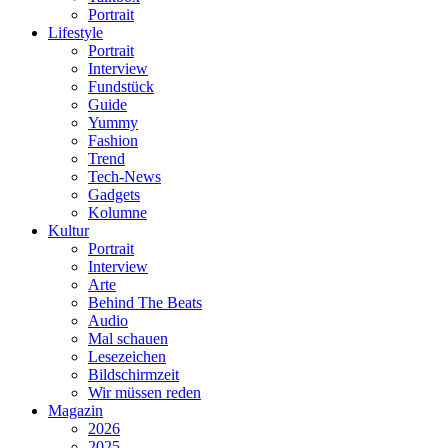
Portrait
Lifestyle
Portrait
Interview
Fundstück
Guide
Yummy
Fashion
Trend
Tech-News
Gadgets
Kolumne
Kultur
Portrait
Interview
Arte
Behind The Beats
Audio
Mal schauen
Lesezeichen
Bildschirmzeit
Wir müssen reden
Magazin
2026
2025