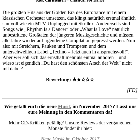
Alex Christensen – Classical 90s Dance
Die größten Hits aus der Golden Era des Eurotrance mit einem
klassischen Orchester umsetzen, das klingt natürlich erstmal ähnlich
sinnvoll wie ein MTV Unplugged mit Skrillex. Andererseits sind
Songs wie „Rhythm Is a Dancer“ oder „What Is Love“ natürlich
unbestrittene Großtaten der jüngeren Musikgeschichte und müssen
alle Jahre wieder auf irgendeine Compilation gepresst werden. Nun
also mit Streichern, Pauken und Trompeten und dem
unterschwelligen Label „Techno – Jetzt auch in anspruchsvoll!“.
Aber wer soll sich das ernsthaft mehr als einmal anhören – und
wieso ist eigentlich „Du hast den schönsten Arsch der Welt“ nicht
mit dabei?
Bewertung: ★★☆☆☆
[FD]
Wie gefällt euch die neue
Musik
im November 2017? Lasst uns
eure Meinung in den Kommentaren da!
Mehr CD-Kritiken gefällig? Unsere Reviews der vergangenen
Monate findet ihr hier:
Neue Musik im Oktober 2017