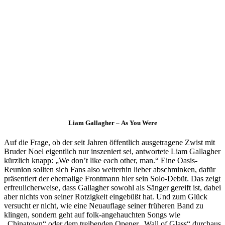
Liam Gallagher – As You Were
Auf die Frage, ob der seit Jahren öffentlich ausgetragene Zwist mit
Bruder Noel eigentlich nur inszeniert sei, antwortete Liam Gallagher
kürzlich knapp: „We don’t like each other, man.“ Eine Oasis-
Reunion sollten sich Fans also weiterhin lieber abschminken, dafür
präsentiert der ehemalige Frontmann hier sein Solo-Debüt. Das zeigt
erfreulicherweise, dass Gallagher sowohl als Sänger gereift ist, dabei
aber nichts von seiner Rotzigkeit eingebüßt hat. Und zum Glück
versucht er nicht, wie eine Neuauflage seiner früheren Band zu
klingen, sondern geht auf folk-angehauchten Songs wie
„Chinatown“ oder dem treibenden Opener „Wall of Glass“ durchaus