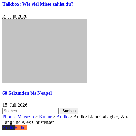
Talkbox: Wie viel Miete zahlst du?
21. Juli 2026
60 Sekunden bis Neapel
15. Juli 2026
Suchen
nach:
Phonk. Magazin
>
Kultur
>
Audio
>
Audio: Liam Gallagher, Wu-
Tang und Alex Christensen
Audio
Kultur