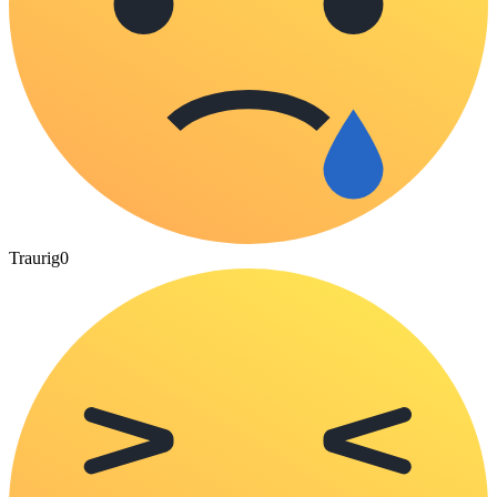
Traurig
0