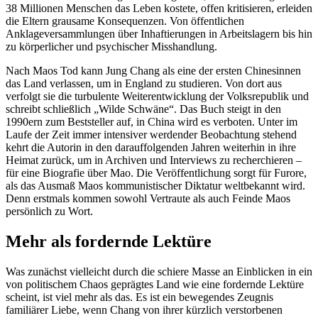
38 Millionen Menschen das Leben kostete, offen kritisieren, erleiden
die Eltern grausame Konsequenzen. Von öffentlichen
Anklageversammlungen über Inhaftierungen in Arbeitslagern bis hin
zu körperlicher und psychischer Misshandlung.
Nach Maos Tod kann Jung Chang als eine der ersten Chinesinnen
das Land verlassen, um in England zu studieren. Von dort aus
verfolgt sie die turbulente Weiterentwicklung der Volksrepublik und
schreibt schließlich „Wilde Schwäne“. Das Buch steigt in den
1990ern zum Beststeller auf, in China wird es verboten. Unter im
Laufe der Zeit immer intensiver werdender Beobachtung stehend
kehrt die Autorin in den darauffolgenden Jahren weiterhin in ihre
Heimat zurück, um in Archiven und Interviews zu recherchieren –
für eine Biografie über Mao. Die Veröffentlichung sorgt für Furore,
als das Ausmaß Maos kommunistischer Diktatur weltbekannt wird.
Denn erstmals kommen sowohl Vertraute als auch Feinde Maos
persönlich zu Wort.
Mehr als fordernde Lektüre
Was zunächst vielleicht durch die schiere Masse an Einblicken in ein
von politischem Chaos geprägtes Land wie eine fordernde Lektüre
scheint, ist viel mehr als das. Es ist ein bewegendes Zeugnis
familiärer Liebe, wenn Chang von ihrer kürzlich verstorbenen