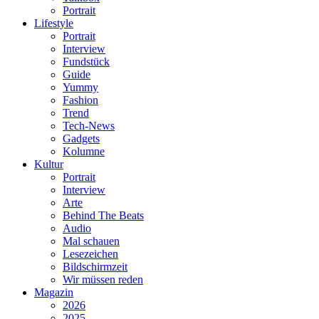
Portrait
Lifestyle
Portrait
Interview
Fundstück
Guide
Yummy
Fashion
Trend
Tech-News
Gadgets
Kolumne
Kultur
Portrait
Interview
Arte
Behind The Beats
Audio
Mal schauen
Lesezeichen
Bildschirmzeit
Wir müssen reden
Magazin
2026
2025