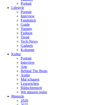
Portrait
Lifestyle
Portrait
Interview
Fundstück
Guide
Yummy
Fashion
Trend
Tech-News
Gadgets
Kolumne
Kultur
Portrait
Interview
Arte
Behind The Beats
Audio
Mal schauen
Lesezeichen
Bildschirmzeit
Wir müssen reden
Magazin
2026
2025