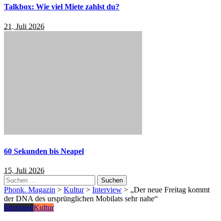
Talkbox: Wie viel Miete zahlst du?
21. Juli 2026
60 Sekunden bis Neapel
15. Juli 2026
Suchen
nach:
Phonk. Magazin
>
Kultur
>
Interview
>
„Der neue Freitag kommt
der DNA des ursprünglichen Mobilats sehr nahe“
Interview
Kultur