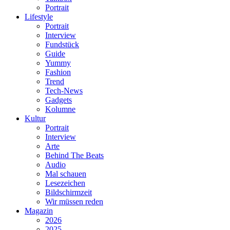
Portrait
Lifestyle
Portrait
Interview
Fundstück
Guide
Yummy
Fashion
Trend
Tech-News
Gadgets
Kolumne
Kultur
Portrait
Interview
Arte
Behind The Beats
Audio
Mal schauen
Lesezeichen
Bildschirmzeit
Wir müssen reden
Magazin
2026
2025