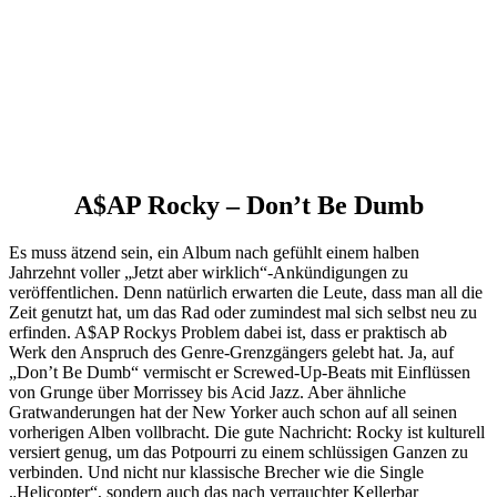
A$AP Rocky – Don’t Be Dumb
Es muss ätzend sein, ein Album nach gefühlt einem halben
Jahrzehnt voller „Jetzt aber wirklich“-Ankündigungen zu
veröffentlichen. Denn natürlich erwarten die Leute, dass man all die
Zeit genutzt hat, um das Rad oder zumindest mal sich selbst neu zu
erfinden. A$AP Rockys Problem dabei ist, dass er praktisch ab
Werk den Anspruch des Genre-Grenzgängers gelebt hat. Ja, auf
„Don’t Be Dumb“ vermischt er Screwed-Up-Beats mit Einflüssen
von Grunge über Morrissey bis Acid Jazz. Aber ähnliche
Gratwanderungen hat der New Yorker auch schon auf all seinen
vorherigen Alben vollbracht. Die gute Nachricht: Rocky ist kulturell
versiert genug, um das Potpourri zu einem schlüssigen Ganzen zu
verbinden. Und nicht nur klassische Brecher wie die Single
„Helicopter“, sondern auch das nach verrauchter Kellerbar