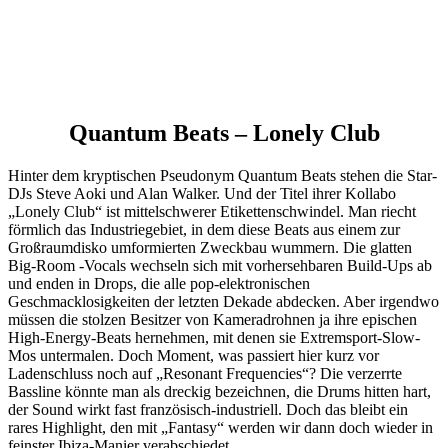
Quantum Beats – Lonely Club
Hinter dem kryptischen Pseudonym Quantum Beats stehen die Star-
DJs Steve Aoki und Alan Walker. Und der Titel ihrer Kollabo
„Lonely Club“ ist mittelschwerer Etikettenschwindel. Man riecht
förmlich das Industriegebiet, in dem diese Beats aus einem zur
Großraumdisko umformierten Zweckbau wummern. Die glatten
Big-Room -Vocals wechseln sich mit vorhersehbaren Build-Ups ab
und enden in Drops, die alle pop-elektronischen
Geschmacklosigkeiten der letzten Dekade abdecken. Aber irgendwo
müssen die stolzen Besitzer von Kameradrohnen ja ihre epischen
High-Energy-Beats hernehmen, mit denen sie Extremsport-Slow-
Mos untermalen. Doch Moment, was passiert hier kurz vor
Ladenschluss noch auf „Resonant Frequencies“? Die verzerrte
Bassline könnte man als dreckig bezeichnen, die Drums hitten hart,
der Sound wirkt fast französisch-industriell. Doch das bleibt ein
rares Highlight, den mit „Fantasy“ werden wir dann doch wieder in
feinster Ibiza-Manier verabschiedet.