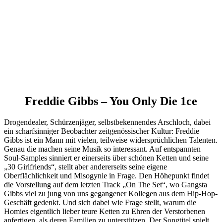
Freddie Gibbs – You Only Die 1ce
Drogendealer, Schürzenjäger, selbstbekennendes Arschloch, dabei
ein scharfsinniger Beobachter zeitgenössischer Kultur: Freddie
Gibbs ist ein Mann mit vielen, teilweise widersprüchlichen Talenten.
Genau die machen seine Musik so interessant. Auf entspannten
Soul-Samples sinniert er einerseits über schönen Ketten und seine
„30 Girlfriends“, stellt aber andererseits seine eigene
Oberflächlichkeit und Misogynie in Frage. Den Höhepunkt findet
die Vorstellung auf dem letzten Track „On The Set“, wo Gangsta
Gibbs viel zu jung von uns gegangener Kollegen aus dem Hip-Hop-
Geschäft gedenkt. Und sich dabei wie Frage stellt, warum die
Homies eigentlich lieber teure Ketten zu Ehren der Verstorbenen
anfertigen, als deren Familien zu unterstützen. Der Songtitel spielt