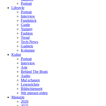
Portrait
Lifestyle
Portrait
Interview
Fundstück
Guide
Yummy
Fashion
Trend
Tech-News
Gadgets
Kolumne
Kultur
Portrait
Interview
Arte
Behind The Beats
Audio
Mal schauen
Lesezeichen
Bildschirmzeit
Wir müssen reden
Magazin
2026
2025