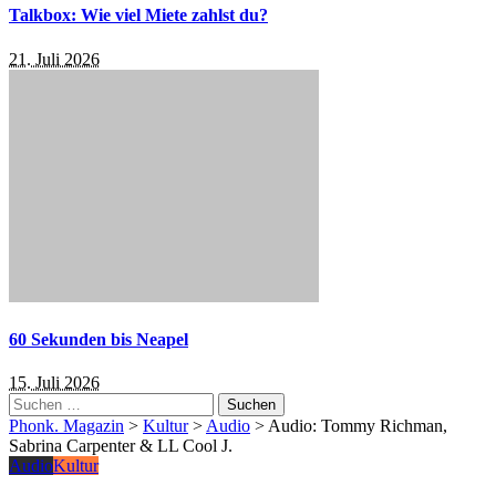
Talkbox: Wie viel Miete zahlst du?
21. Juli 2026
60 Sekunden bis Neapel
15. Juli 2026
Suchen
nach:
Phonk. Magazin
>
Kultur
>
Audio
>
Audio: Tommy Richman,
Sabrina Carpenter & LL Cool J.
Audio
Kultur