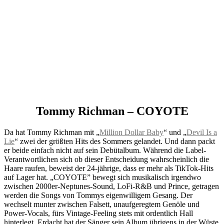
Tommy Richman – COYOTE
Da hat Tommy Richman mit „
Million Dollar Baby
“ und „
Devil Is a
Lie
“ zwei der größten Hits des Sommers gelandet. Und dann packt
er beide einfach nicht auf sein Debütalbum. Während die Label-
Verantwortlichen sich ob dieser Entscheidung wahrscheinlich die
Haare raufen, beweist der 24-jährige, dass er mehr als TikTok-Hits
auf Lager hat. „COYOTE” bewegt sich musikalisch irgendwo
zwischen 2000er-Neptunes-Sound, LoFi-R&B und Prince, getragen
werden die Songs von Tommys eigenwilligem Gesang. Der
wechselt munter zwischen Falsett, unaufgeregtem Genöle und
Power-Vocals, fürs Vintage-Feeling stets mit ordentlich Hall
hinterlegt. Erdacht hat der Sänger sein Album übrigens in der Wüste