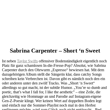
Sabrina Carpenter – Short ‘n Sweet
Ist neben
Taylor Swifts
offensiver Bodenständigkeit eigentlich noch
Platz für ganz schamlosen In-die-Fresse-Pop? Absolut, wie Sabrina
Carpenter durch den Ohrwurm „Espresso“ bewiesen hat. Mit dem
dazugehörigen Album stellt die Sängerin klar, dass catchy Songs
schreiben kein Verbrechen ist. Davon gibt es nämlich noch den ein
oder anderen unter den zwölf Tracks. Was „Short ‘n Sweet“
allerdings so gut macht, ist der subtile Humor. „You’re so dumb and
poetic, that’s what I fall for, I like the aesthetic” – eine Zeile, die
gleichzeitig wie Hommage an und Parodie auf Instagram-eigene
Gen-Z-Poesie klingt. Wer keinen Wert auf doppelten Boden legt
und einfach nur die Sommer-Playlist noch mal in den Herbst
verlängern möchte, wird zum Glück auch nicht enttäuscht. „Bed