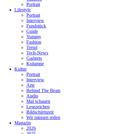
Portrait
Lifestyle
Portrait
Interview
Fundstück
Guide
Yummy
Fashion
Trend
Tech-News
Gadgets
Kolumne
Kultur
Portrait
Interview
Arte
Behind The Beats
Audio
Mal schauen
Lesezeichen
Bildschirmzeit
Wir müssen reden
Magazin
2026
2025