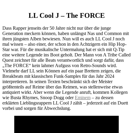
LL Cool J – The FORCE
Dass Rapper jenseits der 50 Jahre nicht nur über die junge
Generation meckern können, haben unlängst Nas und Common mit
ihren jüngsten Alben bewiesen. Nun will es auch LL Cool J noch
mal wissen – also einer, der schon in den Achtzigern ein Hip Hop-
Star war. Für die musikalische Untermalung hat er sich mit Q-Tip
eine weitere Legende ins Boot geholt. Der Mann von A Tribe Called
Quest zeichnet für alle Beats verantwortlich und sorgt dafür, dass
„The FORCE“ kein lahmer Aufguss von Retro-Sounds wird.
Vielmehr darf LL sein Können auf ein paar Brettern zeigen, die
Breakbeats mit klassischen Funk-Samples für das Jahr 2024
interpretieren. In seinen Texten beschränkt sich der Meister
größtenteils auf Reime über das Reimen, was stellenweise etwas
antiquiert wirkt. Aber wenn die Legende anruft, kommen Kollegen
wie Busta Rhymes, Snoop Dogg oder
Eminem
– zu dessen
erklärten Lieblingsrappern LL Cool J zählt – jederzeit auf ein Duett
vorbei und sorgen für Abwechslung.