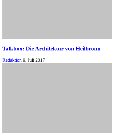
Talkbox: Die Architektur von Heilbronn
Posted
Redaktion
9. Juli 2017
by