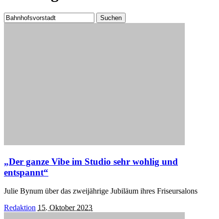
Suchen
nach:
„Der ganze Vibe im Studio sehr wohlig und
entspannt“
Julie Bynum über das zweijährige Jubiläum ihres Friseursalons
Posted
Redaktion
15. Oktober 2023
by