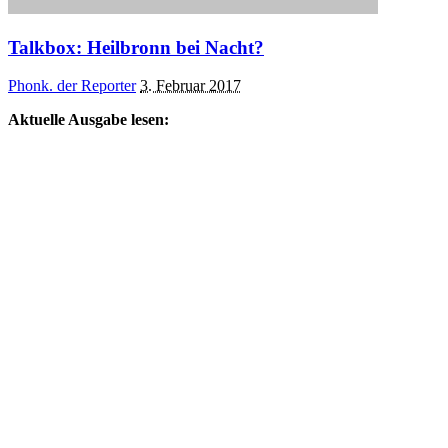
Talkbox: Heilbronn bei Nacht?
Posted
Phonk. der Reporter
3. Februar 2017
by
Aktuelle Ausgabe lesen: