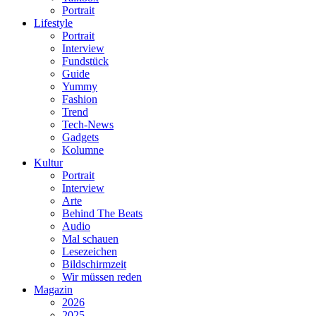
Portrait
Lifestyle
Portrait
Interview
Fundstück
Guide
Yummy
Fashion
Trend
Tech-News
Gadgets
Kolumne
Kultur
Portrait
Interview
Arte
Behind The Beats
Audio
Mal schauen
Lesezeichen
Bildschirmzeit
Wir müssen reden
Magazin
2026
2025