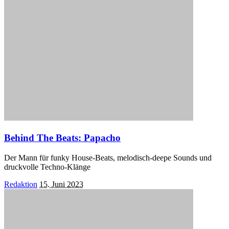
Behind The Beats: Papacho
Der Mann für funky House-Beats, melodisch-deepe Sounds und
druckvolle Techno-Klänge
Posted
Redaktion
15. Juni 2023
by