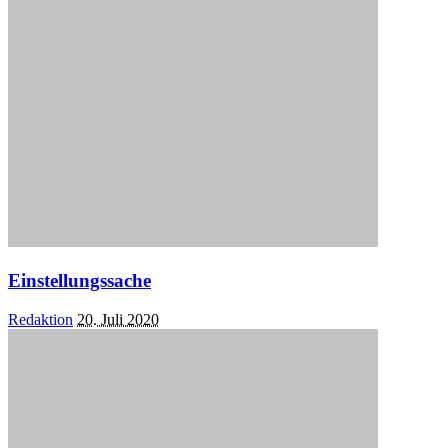
by
Einstellungssache
Posted
Redaktion
20. Juli 2020
by