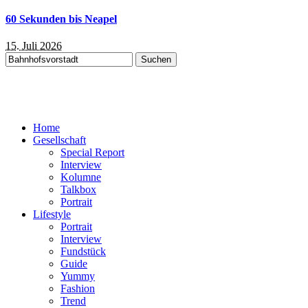
60 Sekunden bis Neapel
15. Juli 2026
Suchen
nach:
Home
Gesellschaft
Special Report
Interview
Kolumne
Talkbox
Portrait
Lifestyle
Portrait
Interview
Fundstück
Guide
Yummy
Fashion
Trend