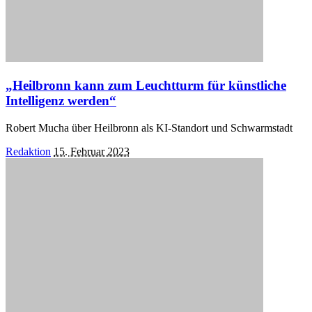
„Heilbronn kann zum Leuchtturm für künstliche
Intelligenz werden“
Robert Mucha über Heilbronn als KI-Standort und Schwarmstadt
Posted
Redaktion
15. Februar 2023
by