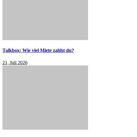
Talkbox: Wie viel Miete zahlst du?
21. Juli 2026