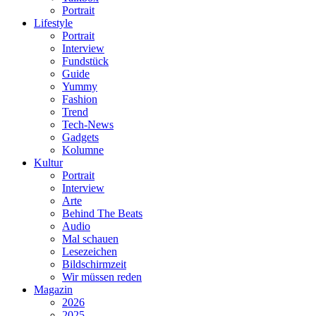
Portrait
Lifestyle
Portrait
Interview
Fundstück
Guide
Yummy
Fashion
Trend
Tech-News
Gadgets
Kolumne
Kultur
Portrait
Interview
Arte
Behind The Beats
Audio
Mal schauen
Lesezeichen
Bildschirmzeit
Wir müssen reden
Magazin
2026
2025