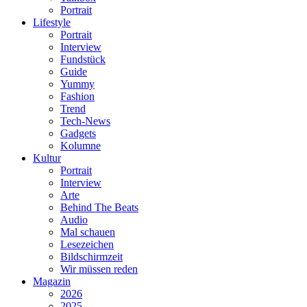
Portrait
Lifestyle
Portrait
Interview
Fundstück
Guide
Yummy
Fashion
Trend
Tech-News
Gadgets
Kolumne
Kultur
Portrait
Interview
Arte
Behind The Beats
Audio
Mal schauen
Lesezeichen
Bildschirmzeit
Wir müssen reden
Magazin
2026
2025