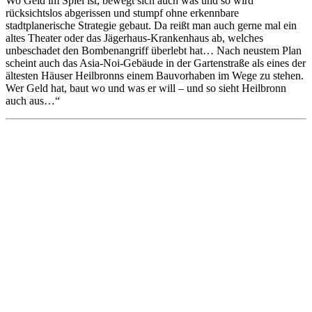
Wo Geld im Spiel ist, bewegt sich auch was und so wird
rücksichtslos abgerissen und stumpf ohne erkennbare
stadtplanerische Strategie gebaut. Da reißt man auch gerne mal ein
altes Theater oder das Jägerhaus-Krankenhaus ab, welches
unbeschadet den Bombenangriff überlebt hat… Nach neustem Plan
scheint auch das Asia-Noi-Gebäude in der Gartenstraße als eines der
ältesten Häuser Heilbronns einem Bauvorhaben im Wege zu stehen.
Wer Geld hat, baut wo und was er will – und so sieht Heilbronn
auch aus…“