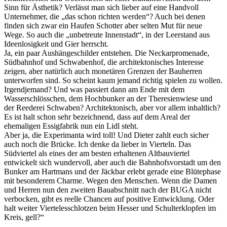
Sinn für Ästhetik? Verlässt man sich lieber auf eine Handvoll
Unternehmer, die „das schon richten werden“? Auch bei denen
finden sich zwar ein Haufen Schotter aber selten Mut für neue
Wege. So auch die „unbetreute Innenstadt“, in der Leerstand aus
Ideenlosigkeit und Gier herrscht.
Ja, ein paar Aushängeschilder entstehen. Die Neckarpromenade,
Südbahnhof und Schwabenhof, die architektonisches Interesse
zeigen, aber natürlich auch monetären Grenzen der Bauherren
unterworfen sind. So scheint kaum jemand richtig spielen zu wollen.
Irgendjemand? Und was passiert dann am Ende mit dem
Wasserschlösschen, dem Hochbunker an der Theresienwiese und
der Reederei Schwaben? Architektonisch, aber vor allem inhaltlich?
Es ist halt schon sehr bezeichnend, dass auf dem Areal der
ehemaligen Essigfabrik nun ein Lidl steht.
Aber ja, die Experimanta wird toll! Und Dieter zahlt euch sicher
auch noch die Brücke. Ich denke da lieber in Vierteln. Das
Südviertel als eines der am besten erhaltenen Altbauviertel
entwickelt sich wundervoll, aber auch die Bahnhofsvorstadt um den
Bunker am Hartmans und der Jäckbar erlebt gerade eine Blütephase
mit besonderem Charme. Wegen den Menschen. Wenn die Damen
und Herren nun den zweiten Bauabschnitt nach der BUGA nicht
verbocken, gibt es reelle Chancen auf positive Entwicklung. Oder
halt weiter Viertelesschlotzen beim Hesser und Schulterklopfen im
Kreis, gell?“