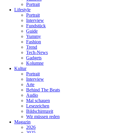
Portrait
Lifestyle
Portrait
Interview
Fundstück
Guide
Yummy
Fashion
Trend
Tech-News
Gadgets
Kolumne
Kultur
Portrait
Interview
Arte
Behind The Beats
Audio
Mal schauen
Lesezeichen
Bildschirmzeit
Wir müssen reden
Magazin
2026
2025