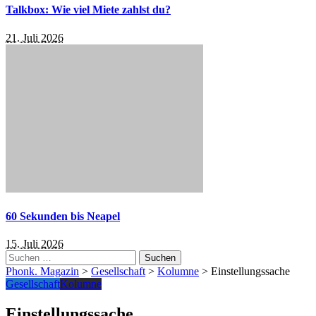
Talkbox: Wie viel Miete zahlst du?
21. Juli 2026
60 Sekunden bis Neapel
15. Juli 2026
Suchen
nach:
Phonk. Magazin
>
Gesellschaft
>
Kolumne
>
Einstellungssache
Gesellschaft
Kolumne
Einstellungssache