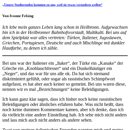
„Unsere Studierenden kommen zu uns, weil sie etwas verändern wollen“
Von Ivonne Felsing
Ich lebe mein ganzes Leben lang schon in Heilbronn. Aufgewachsen
bin ich in der Heilbronner Bahnhofsvorstadt, Multikulti. Bei uns auf
dem Spielplatz war alles vertreten: Türken, Italiener, Jugoslawen,
Griechen, Portugiesen, Deutsche und auch Mischlinge mit dunkler
Hautfarbe, zu denen ich zähle.
Bei uns war der Italiener ein „Itaker“, der Türke ein „Kanake“ der
Grieche ein „Knoblauchfresser“ und ein Dunkelhäutiger ein
„Neger“, und das war für uns alle ok. Da hat sich niemand
diskriminiert gefühlt, oder sogar als rassistisches Schimpfwort
aufgefasst, es hat aber auch keiner so gemeint. Bei uns waren diese,
nennen wir es mal „Bezeichnungen“ keine Beleidigungen.
Ich kann ganz klar sagen, dass ich bisher noch keine rassistischen
Beleidigungen oder ähnliches erfahren habe. Was nicht heißt, dass
noch keine dummen Kommentare kamen, aber ich denke, dass ich
da vielleicht eine andere Einstellung hab. Ich sehe mich nicht anders
und lass mich auch nicht anders als andere sehen.
Zwei von meinen italienischen Freunden nannten mich und meine