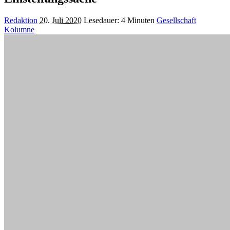
Posted
Redaktion
20. Juli 2020
Lesedauer: 4 Minuten
Gesellschaft
by
Kolumne