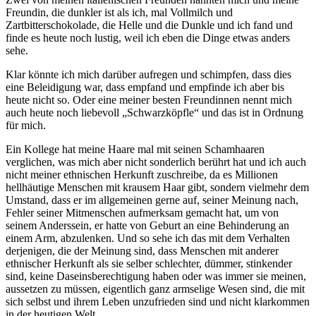
Freundin, die dunkler ist als ich, mal Vollmilch und
Zartbitterschokolade, die Helle und die Dunkle und ich fand und
finde es heute noch lustig, weil ich eben die Dinge etwas anders
sehe.
Klar könnte ich mich darüber aufregen und schimpfen, dass dies
eine Beleidigung war, dass empfand und empfinde ich aber bis
heute nicht so. Oder eine meiner besten Freundinnen nennt mich
auch heute noch liebevoll „Schwarzköpfle“ und das ist in Ordnung
für mich.
Ein Kollege hat meine Haare mal mit seinen Schamhaaren
verglichen, was mich aber nicht sonderlich berührt hat und ich auch
nicht meiner ethnischen Herkunft zuschreibe, da es Millionen
hellhäutige Menschen mit krausem Haar gibt, sondern vielmehr dem
Umstand, dass er im allgemeinen gerne auf, seiner Meinung nach,
Fehler seiner Mitmenschen aufmerksam gemacht hat, um von
seinem Anderssein, er hatte von Geburt an eine Behinderung an
einem Arm, abzulenken. Und so sehe ich das mit dem Verhalten
derjenigen, die der Meinung sind, dass Menschen mit anderer
ethnischer Herkunft als sie selber schlechter, dümmer, stinkender
sind, keine Daseinsberechtigung haben oder was immer sie meinen,
aussetzen zu müssen, eigentlich ganz armselige Wesen sind, die mit
sich selbst und ihrem Leben unzufrieden sind und nicht klarkommen
in der heutigen Welt.