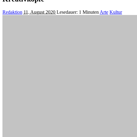
Posted
Redaktion
11. August 2020
Lesedauer: 1 Minuten
Arte
Kultur
by