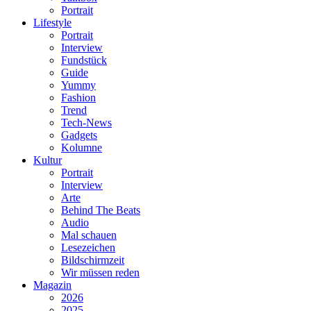
Portrait
Lifestyle
Portrait
Interview
Fundstück
Guide
Yummy
Fashion
Trend
Tech-News
Gadgets
Kolumne
Kultur
Portrait
Interview
Arte
Behind The Beats
Audio
Mal schauen
Lesezeichen
Bildschirmzeit
Wir müssen reden
Magazin
2026
2025