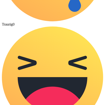
Traurig
0