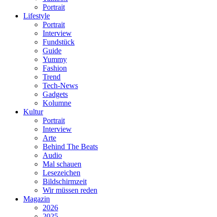
Portrait
Lifestyle
Portrait
Interview
Fundstück
Guide
Yummy
Fashion
Trend
Tech-News
Gadgets
Kolumne
Kultur
Portrait
Interview
Arte
Behind The Beats
Audio
Mal schauen
Lesezeichen
Bildschirmzeit
Wir müssen reden
Magazin
2026
2025