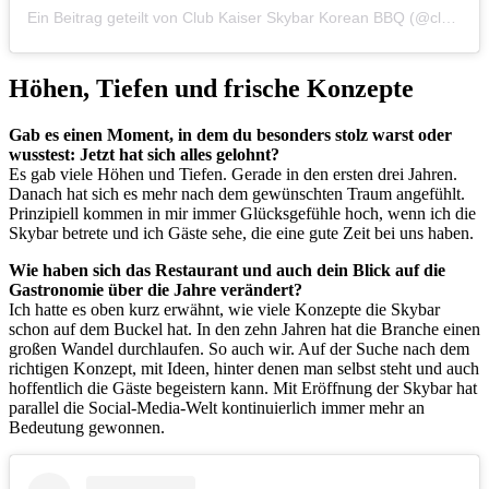
Ein Beitrag geteilt von Club Kaiser Skybar Korean BBQ (@clubkaiser.bbq)
Höhen, Tiefen und frische Konzepte
Gab es einen Moment, in dem du besonders stolz warst oder
wusstest: Jetzt hat sich alles gelohnt?
Es gab viele Höhen und Tiefen. Gerade in den ersten drei Jahren.
Danach hat sich es mehr nach dem gewünschten Traum angefühlt.
Prinzipiell kommen in mir immer Glücksgefühle hoch, wenn ich die
Skybar betrete und ich Gäste sehe, die eine gute Zeit bei uns haben.
Wie haben sich das Restaurant und auch dein Blick auf die
Gastronomie über die Jahre verändert?
Ich hatte es oben kurz erwähnt, wie viele Konzepte die Skybar
schon auf dem Buckel hat. In den zehn Jahren hat die Branche einen
großen Wandel durchlaufen. So auch wir. Auf der Suche nach dem
richtigen Konzept, mit Ideen, hinter denen man selbst steht und auch
hoffentlich die Gäste begeistern kann. Mit Eröffnung der Skybar hat
parallel die Social-Media-Welt kontinuierlich immer mehr an
Bedeutung gewonnen.