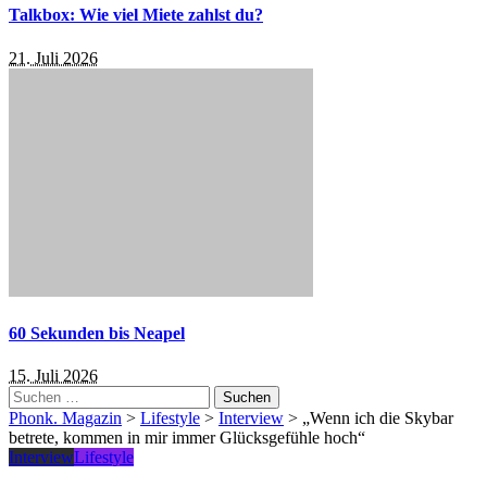
Talkbox: Wie viel Miete zahlst du?
21. Juli 2026
60 Sekunden bis Neapel
15. Juli 2026
Suchen
nach:
Phonk. Magazin
>
Lifestyle
>
Interview
>
„Wenn ich die Skybar
betrete, kommen in mir immer Glücksgefühle hoch“
Interview
Lifestyle