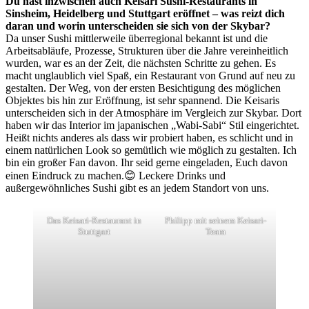
Du hast inzwischen auch Keisari Sushi-Restaurants in
Sinsheim, Heidelberg und Stuttgart eröffnet – was reizt dich
daran und worin unterscheiden sie sich von der Skybar?
Da unser Sushi mittlerweile überregional bekannt ist und die
Arbeitsabläufe, Prozesse, Strukturen über die Jahre vereinheitlich
wurden, war es an der Zeit, die nächsten Schritte zu gehen. Es
macht unglaublich viel Spaß, ein Restaurant von Grund auf neu zu
gestalten. Der Weg, von der ersten Besichtigung des möglichen
Objektes bis hin zur Eröffnung, ist sehr spannend. Die Keisaris
unterscheiden sich in der Atmosphäre im Vergleich zur Skybar. Dort
haben wir das Interior im japanischen „Wabi-Sabi“ Stil eingerichtet.
Heißt nichts anderes als dass wir probiert haben, es schlicht und in
einem natürlichen Look so gemütlich wie möglich zu gestalten. Ich
bin ein großer Fan davon. Ihr seid gerne eingeladen, Euch davon
einen Eindruck zu machen.😊 Leckere Drinks und
außergewöhnliches Sushi gibt es an jedem Standort von uns.
Das Keisari-Restaurant in
Philipp mit seinem Keisari-
Stuttgart
Team