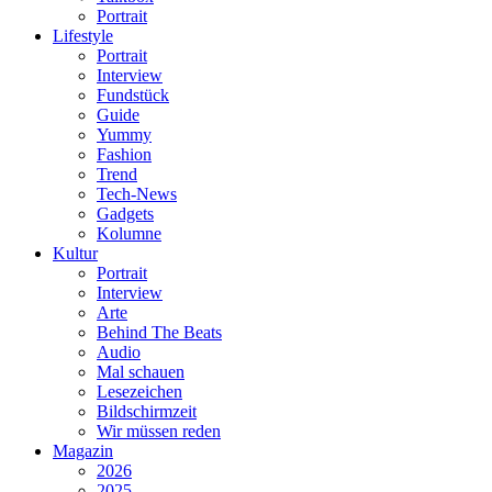
Portrait
Lifestyle
Portrait
Interview
Fundstück
Guide
Yummy
Fashion
Trend
Tech-News
Gadgets
Kolumne
Kultur
Portrait
Interview
Arte
Behind The Beats
Audio
Mal schauen
Lesezeichen
Bildschirmzeit
Wir müssen reden
Magazin
2026
2025