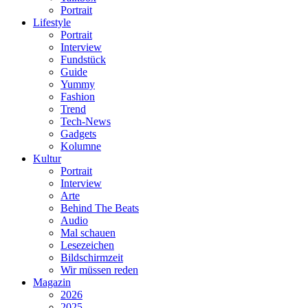
Portrait
Lifestyle
Portrait
Interview
Fundstück
Guide
Yummy
Fashion
Trend
Tech-News
Gadgets
Kolumne
Kultur
Portrait
Interview
Arte
Behind The Beats
Audio
Mal schauen
Lesezeichen
Bildschirmzeit
Wir müssen reden
Magazin
2026
2025