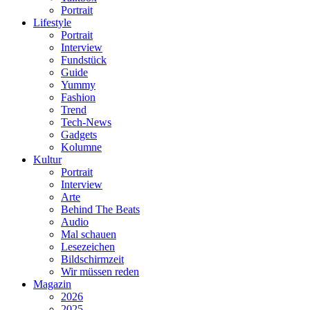
Portrait
Lifestyle
Portrait
Interview
Fundstück
Guide
Yummy
Fashion
Trend
Tech-News
Gadgets
Kolumne
Kultur
Portrait
Interview
Arte
Behind The Beats
Audio
Mal schauen
Lesezeichen
Bildschirmzeit
Wir müssen reden
Magazin
2026
2025