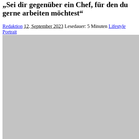
„Sei dir gegenüber ein Chef, für den du
gerne arbeiten möchtest“
Posted
Redaktion
12. September 2023
Lesedauer: 5 Minuten
Lifestyle
by
Portrait