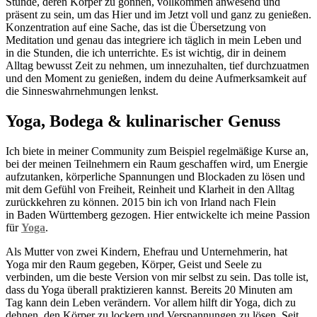
Stunde, deren Körper zu gönnen, vollkommen anwesend und
präsent zu sein, um das Hier und im Jetzt voll und ganz zu genießen.
Konzentration auf eine Sache, das ist die Übersetzung von
Meditation und genau das integriere ich täglich in mein Leben und
in die Stunden, die ich unterrichte. Es ist wichtig, dir in deinem
Alltag bewusst Zeit zu nehmen, um innezuhalten, tief durchzuatmen
und den Moment zu genießen, indem du deine Aufmerksamkeit auf
die Sinneswahrnehmungen lenkst.
Yoga, Bodega & kulinarischer Genuss
Ich biete in meiner Community zum Beispiel regelmäßige Kurse an,
bei der meinen Teilnehmern ein Raum geschaffen wird, um Energie
aufzutanken, körperliche Spannungen und Blockaden zu lösen und
mit dem Gefühl von Freiheit, Reinheit und Klarheit in den Alltag
zurückkehren zu können. 2015 bin ich von Irland nach Flein
in Baden Württemberg gezogen. Hier entwickelte ich meine Passion
für
Yoga
.
Als Mutter von zwei Kindern, Ehefrau und Unternehmerin, hat
Yoga mir den Raum gegeben, Körper, Geist und Seele zu
verbinden, um die beste Version von mir selbst zu sein. Das tolle ist,
dass du Yoga überall praktizieren kannst. Bereits 20 Minuten am
Tag kann dein Leben verändern. Vor allem hilft dir Yoga, dich zu
dehnen, den Körper zu lockern und Verspannungen zu lösen. Seit