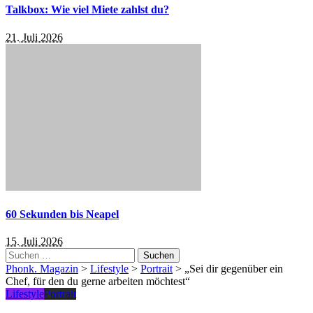
Talkbox: Wie viel Miete zahlst du?
21. Juli 2026
60 Sekunden bis Neapel
15. Juli 2026
Suchen
nach:
Phonk. Magazin
>
Lifestyle
>
Portrait
>
„Sei dir gegenüber ein
Chef, für den du gerne arbeiten möchtest“
Lifestyle
Portrait