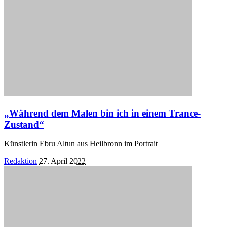
„Während dem Malen bin ich in einem Trance-
Zustand“
Künstlerin Ebru Altun aus Heilbronn im Portrait
Posted
Redaktion
27. April 2022
by