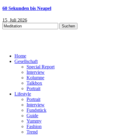
60 Sekunden bis Neapel
15. Juli 2026
Suchen
nach:
Home
Gesellschaft
Special Report
Interview
Kolumne
Talkbox
Portrait
Lifestyle
Portrait
Interview
Fundstück
Guide
Yummy
Fashion
Trend