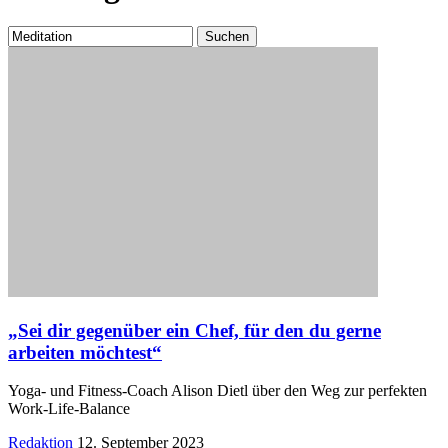
Suchen
nach:
„Sei dir gegenüber ein Chef, für den du gerne
arbeiten möchtest“
Yoga- und Fitness-Coach Alison Dietl über den Weg zur perfekten
Work-Life-Balance
Posted
Redaktion
12. September 2023