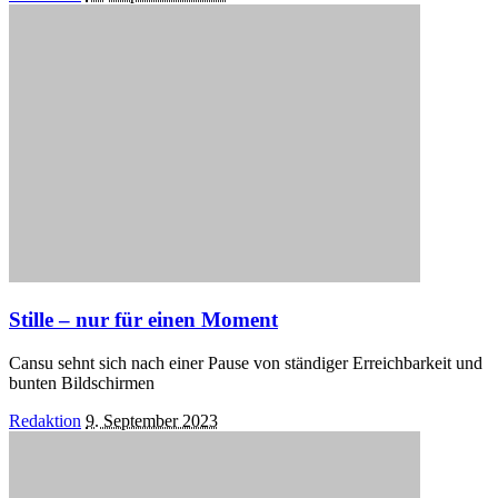
by
Stille – nur für einen Moment
Cansu sehnt sich nach einer Pause von ständiger Erreichbarkeit und
bunten Bildschirmen
Posted
Redaktion
9. September 2023
by