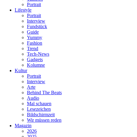
Portrait
Lifestyle
Portrait
Interview
Fundstück
Guide
Yummy
Fashion
Trend
Tech-News
Gadgets
Kolumne
Kultur
Portrait
Interview
Arte
Behind The Beats
Audio
Mal schauen
Lesezeichen
Bildschirmzeit
Wir müssen reden
Magazin
2026
2025