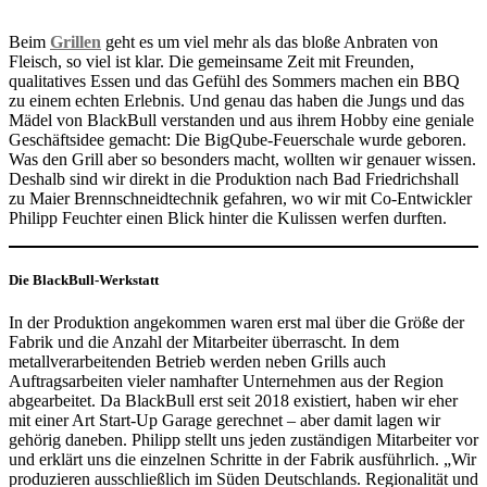
Beim
Grillen
geht es um viel mehr als das bloße Anbraten von
Fleisch, so viel ist klar. Die gemeinsame Zeit mit Freunden,
qualitatives Essen und das Gefühl des Sommers machen ein BBQ
zu einem echten Erlebnis. Und genau das haben die Jungs und das
Mädel von BlackBull verstanden und aus ihrem Hobby eine geniale
Geschäftsidee gemacht: Die BigQube-Feuerschale wurde geboren.
Was den Grill aber so besonders macht, wollten wir genauer wissen.
Deshalb sind wir direkt in die Produktion nach Bad Friedrichshall
zu Maier Brennschneidtechnik gefahren, wo wir mit Co-Entwickler
Philipp Feuchter einen Blick hinter die Kulissen werfen durften.
Die BlackBull-Werkstatt
In der Produktion angekommen waren erst mal über die Größe der
Fabrik und die Anzahl der Mitarbeiter überrascht. In dem
metallverarbeitenden Betrieb werden neben Grills auch
Auftragsarbeiten vieler namhafter Unternehmen aus der Region
abgearbeitet. Da BlackBull erst seit 2018 existiert, haben wir eher
mit einer Art Start-Up Garage gerechnet – aber damit lagen wir
gehörig daneben. Philipp stellt uns jeden zuständigen Mitarbeiter vor
und erklärt uns die einzelnen Schritte in der Fabrik ausführlich. „Wir
produzieren ausschließlich im Süden Deutschlands. Regionalität und