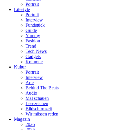
Portrait
Lifestyle
Portrait
Interview
Fundstück
Guide
Yummy
Fashion
Trend
Tech-News
Gadgets
Kolumne
Kultur
Portrait
Interview
Arte
Behind The Beats
Audio
Mal schauen
Lesezeichen
Bildschirmzeit
Wir müssen reden
Magazin
2026
2025