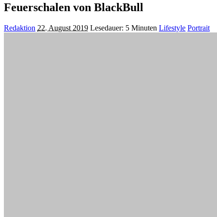
Feuerschalen von BlackBull
Posted
Redaktion
22. August 2019
Lesedauer: 5 Minuten
Lifestyle
Portrait
by