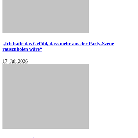
„Ich hatte das Gefühl, dass mehr aus der Party-Szene
rauszuholen wäre“
17. Juli 2026