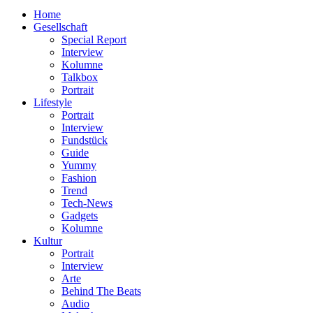
nach:
Home
Gesellschaft
Special Report
Interview
Kolumne
Talkbox
Portrait
Lifestyle
Portrait
Interview
Fundstück
Guide
Yummy
Fashion
Trend
Tech-News
Gadgets
Kolumne
Kultur
Portrait
Interview
Arte
Behind The Beats
Audio