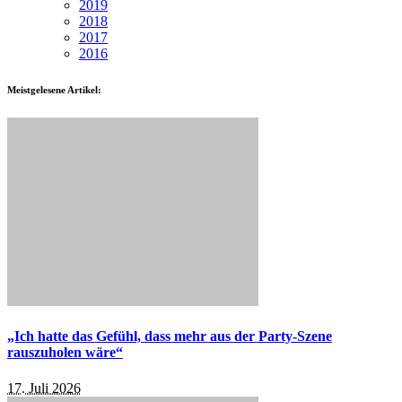
2019
2018
2017
2016
Meistgelesene Artikel:
„Ich hatte das Gefühl, dass mehr aus der Party-Szene
rauszuholen wäre“
17. Juli 2026