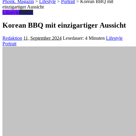
nach:
Phonk. Magazin
>
Lifestyle
>
Portrait
>
Korean BBQ mit
einzigartiger Aussicht
Lifestyle
Portrait
Korean BBQ mit einzigartiger Aussicht
Posted
Redaktion
11. September 2024
Lesedauer: 4 Minuten
Lifestyle
by
Portrait