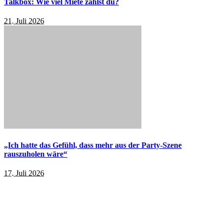
Talkbox: Wie viel Miete zahlst du?
21. Juli 2026
„Ich hatte das Gefühl, dass mehr aus der Party-Szene
rauszuholen wäre“
17. Juli 2026