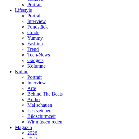
Portrait
Lifestyle
Portrait
Interview
Fundstück
Guide
Yummy
Fashion
Trend
Tech-News
Gadgets
Kolumne
Kultur
Portrait
Interview
Arte
Behind The Beats
Audio
Mal schauen
Lesezeichen
Bildschirmzeit
Wir müssen reden
Magazin
2026
2025