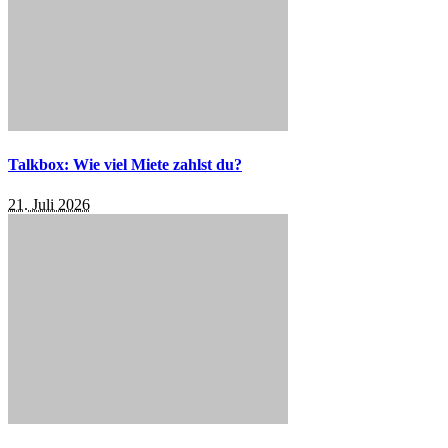
Talkbox: Wie viel Miete zahlst du?
21. Juli 2026