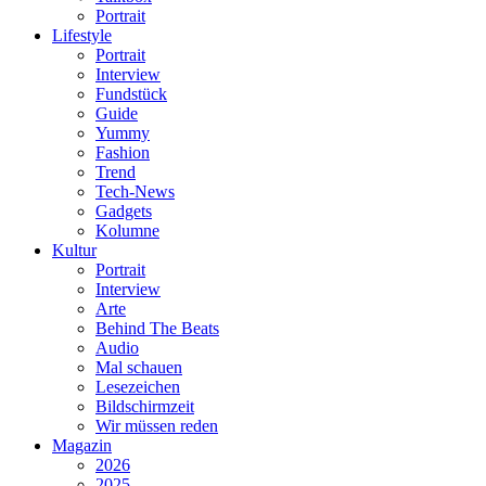
Portrait
Lifestyle
Portrait
Interview
Fundstück
Guide
Yummy
Fashion
Trend
Tech-News
Gadgets
Kolumne
Kultur
Portrait
Interview
Arte
Behind The Beats
Audio
Mal schauen
Lesezeichen
Bildschirmzeit
Wir müssen reden
Magazin
2026
2025