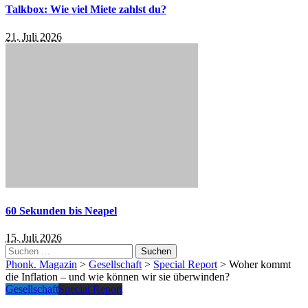
Talkbox: Wie viel Miete zahlst du?
21. Juli 2026
60 Sekunden bis Neapel
15. Juli 2026
Suchen
nach:
Phonk. Magazin
>
Gesellschaft
>
Special Report
>
Woher kommt
die Inflation – und wie können wir sie überwinden?
Gesellschaft
Special Report