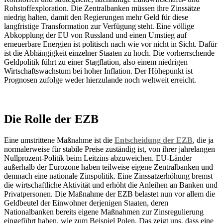
Rohstoffexploration. Die Zentralbanken müssen ihre Zinssätze
niedrig halten, damit den Regierungen mehr Geld für diese
langfristige Transformation zur Verfügung steht. Eine völlige
Abkopplung der EU von Russland und einen Umstieg auf
erneuerbare Energien ist politisch nach wie vor nicht in Sicht. Dafür
ist die Abhängigkeit einzelner Staaten zu hoch. Die vorherrschende
Geldpolitik führt zu einer Stagflation, also einem niedrigen
Wirtschaftswachstum bei hoher Inflation. Der Höhepunkt ist
Prognosen zufolge weder hierzulande noch weltweit erreicht.
Die Rolle der EZB
Eine umstrittene Maßnahme ist die
Entscheidung der EZB
, die ja
normalerweise für stabile Preise zuständig ist, von ihrer jahrelangen
Nullprozent-Politik beim Leitzins abzuweichen. EU-Länder
außerhalb der Eurozone haben teilweise eigene Zentralbanken und
demnach eine nationale Zinspolitik. Eine Zinssatzerhöhung bremst
die wirtschaftliche Aktivität und erhöht die Anleihen an Banken und
Privatpersonen. Die Maßnahme der EZB belastet nun vor allem die
Geldbeutel der Einwohner derjenigen Staaten, deren
Nationalbanken bereits eigene Maßnahmen zur Zinsregulierung
eingeführt haben, wie zum Beispiel Polen. Das zeigt uns, dass eine