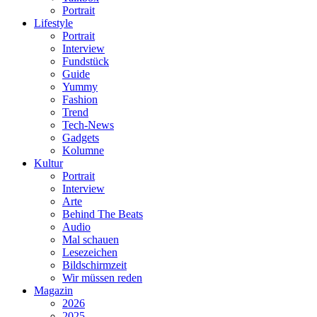
Portrait
Lifestyle
Portrait
Interview
Fundstück
Guide
Yummy
Fashion
Trend
Tech-News
Gadgets
Kolumne
Kultur
Portrait
Interview
Arte
Behind The Beats
Audio
Mal schauen
Lesezeichen
Bildschirmzeit
Wir müssen reden
Magazin
2026
2025