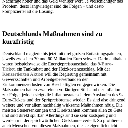
Nachfrage höher und das Geld weniger wert. Je vielschichtiger das
Problem, desto langwieriger sind die Folgen – und desto
komplizierter ist die Lösung.
Deutschlands Maßnahmen sind zu
kurzfristig
Deutschland reagierte bis jetzt mit drei großen Entlastungspaketen,
jeweils zwischen 30 und 60 Milliarden Euro schwer. Darin enthalten
waren beispielsweise die Energiepreispauschale, das
9-Euro-
Ticket
, ein Tankrabatt und der Heizkostenzuschlag. Mit der
Konzertierten Aktion
will die Regierung gemeinsam mit
Gewerkschaften und Arbeitgeberverbänden den
Einkommensverlusten von Beschäftigten entgegenwirken. Die
Maßnahmen hatten zwar einen vorläufigen Stillstand der Inflation
zur Folge, jedoch steigt die Inflationsrate seit dem Auslaufen des 9-
Euro-Tickets und der Spritpreisbremse wieder. Es sind also dringend
weitere und vor allem nachhaltig wirksame Maßnahmen nötig. Die
meisten Steuersenkungen und Direktzahlen kommen allen zu Gute
und sind direkt spürbar. Allerdings sind sie sehr kostspielig und
werden mit der sprichwörtlichen Gießkanne verteilt. So profitieren
auch Menschen von diesen Maßnahmen, die sie eigentlich nicht