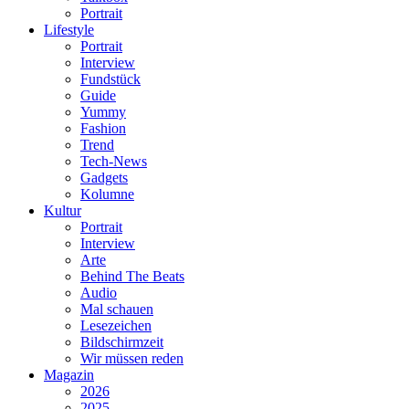
Portrait
Lifestyle
Portrait
Interview
Fundstück
Guide
Yummy
Fashion
Trend
Tech-News
Gadgets
Kolumne
Kultur
Portrait
Interview
Arte
Behind The Beats
Audio
Mal schauen
Lesezeichen
Bildschirmzeit
Wir müssen reden
Magazin
2026
2025