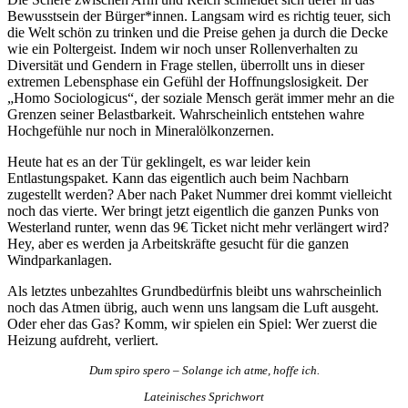
Bewusstsein der Bürger*innen. Langsam wird es richtig teuer, sich
die Welt schön zu trinken und die Preise gehen ja durch die Decke
wie ein Poltergeist. Indem wir noch unser Rollenverhalten zu
Diversität und Gendern in Frage stellen, überrollt uns in dieser
extremen Lebensphase ein Gefühl der Hoffnungslosigkeit. Der
„Homo Sociologicus“, der soziale Mensch gerät immer mehr an die
Grenzen seiner Belastbarkeit. Wahrscheinlich entstehen wahre
Hochgefühle nur noch in Mineralölkonzernen.
Heute hat es an der Tür geklingelt, es war leider kein
Entlastungspaket. Kann das eigentlich auch beim Nachbarn
zugestellt werden? Aber nach Paket Nummer drei kommt vielleicht
noch das vierte. Wer bringt jetzt eigentlich die ganzen Punks von
Westerland runter, wenn das 9€ Ticket nicht mehr verlängert wird?
Hey, aber es werden ja Arbeitskräfte gesucht für die ganzen
Windparkanlagen.
Als letztes unbezahltes Grundbedürfnis bleibt uns wahrscheinlich
noch das Atmen übrig, auch wenn uns langsam die Luft ausgeht.
Oder eher das Gas? Komm, wir spielen ein Spiel: Wer zuerst die
Heizung aufdreht, verliert.
Dum spiro spero – Solange ich atme, hoffe ich.
Lateinisches Sprichwort