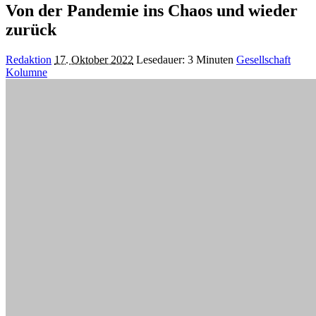
Von der Pandemie ins Chaos und wieder
zurück
Posted
Redaktion
17. Oktober 2022
Lesedauer: 3 Minuten
Gesellschaft
by
Kolumne