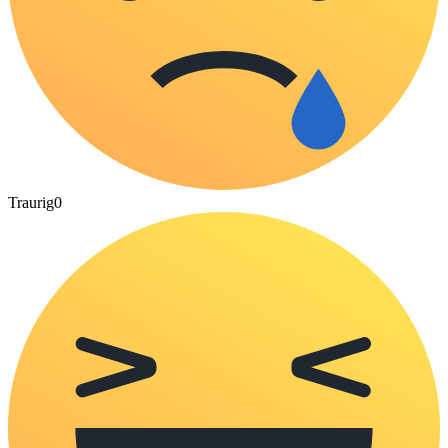
Traurig
0