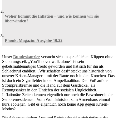
Woher kommt die Inflation – und wie können wir sie
überwinden?
Phonk. Magazin: Ausgabe 10.22
Unser
Bundeskanzler
versucht sich an sprachlichen Klippen ohne
Sicherungsseil. „You’ll never walk alone“ ist sein
gebetsmühlenartiges Credo geworden und hat sich für ihn als
Schlachtruf etabliert. „Wir schaffen das!“ steckt uns historisch von
unserer Krisen-Managerin mit der Raute noch in den Knochen. Das
ist doch ein Signalfehler in der Ampelkoalition. Den Fuß auf der
Strompreisbremse und die Hand auf dem Gasdeckel, als
Rettungsanker in den Untiefen der sozialen Ungleichheit.
Inflationäre Zeiten kennen eigentlich nur noch die Bewohner in den
Seniorenresidenzen. Vom Wohlfahrtstaat zum Armenhaus einmal
kurz abbiegen. Gibt es eigentlich noch keine App gegen Krisen-
Modus?
Die Schere zwischen Arm und Reich schneidet sich tiefer in das