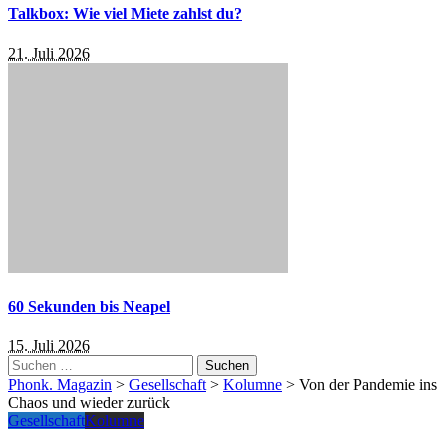
Talkbox: Wie viel Miete zahlst du?
21. Juli 2026
60 Sekunden bis Neapel
15. Juli 2026
Suchen
nach:
Phonk. Magazin
>
Gesellschaft
>
Kolumne
>
Von der Pandemie ins
Chaos und wieder zurück
Gesellschaft
Kolumne