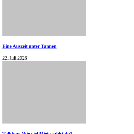
Eine Auszeit unter Tannen
22. Juli 2026
Talkbox: Wie viel Miete zahlst du?