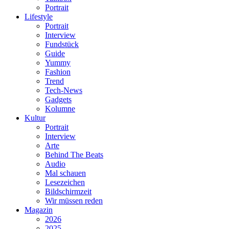
Portrait
Lifestyle
Portrait
Interview
Fundstück
Guide
Yummy
Fashion
Trend
Tech-News
Gadgets
Kolumne
Kultur
Portrait
Interview
Arte
Behind The Beats
Audio
Mal schauen
Lesezeichen
Bildschirmzeit
Wir müssen reden
Magazin
2026
2025