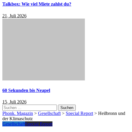
Talkbox: Wie viel Miete zahlst du?
21. Juli 2026
60 Sekunden bis Neapel
15. Juli 2026
Suchen
nach:
Phonk. Magazin
>
Gesellschaft
>
Special Report
>
Heilbronn und
der Klimaschutz
Gesellschaft
Special Report