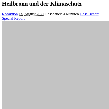
Heilbronn und der Klimaschutz
Posted
Redaktion
14. August 2022
Lesedauer: 4 Minuten
Gesellschaft
by
Special Report