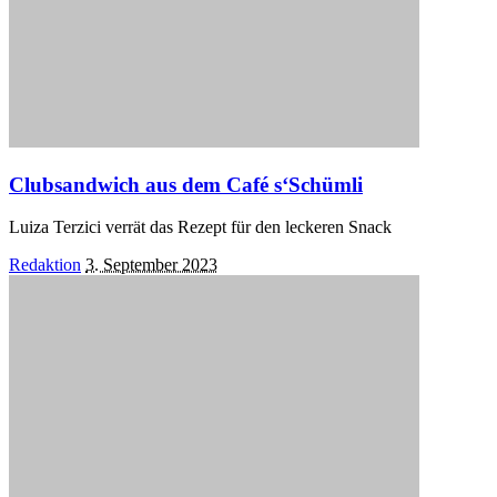
Clubsandwich aus dem Café s‘Schümli
Luiza Terzici verrät das Rezept für den leckeren Snack
Posted
Redaktion
3. September 2023
by