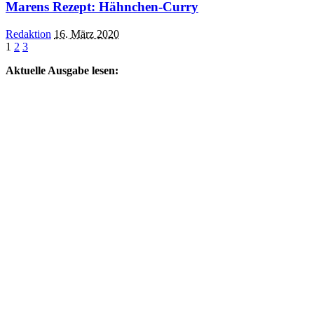
Marens Rezept: Hähnchen-Curry
Posted
Redaktion
16. März 2020
by
1
2
3
Aktuelle Ausgabe lesen: