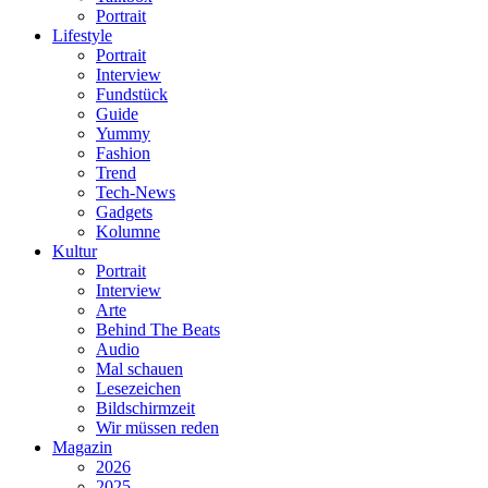
Portrait
Lifestyle
Portrait
Interview
Fundstück
Guide
Yummy
Fashion
Trend
Tech-News
Gadgets
Kolumne
Kultur
Portrait
Interview
Arte
Behind The Beats
Audio
Mal schauen
Lesezeichen
Bildschirmzeit
Wir müssen reden
Magazin
2026
2025