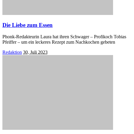
Die Liebe zum Essen
Phonk-Redakteurin Laura hat ihren Schwager – Profikoch Tobias
Pfeiffer – um ein leckeres Rezept zum Nachkochen gebeten
Posted
Redaktion
30. Juli 2023
by