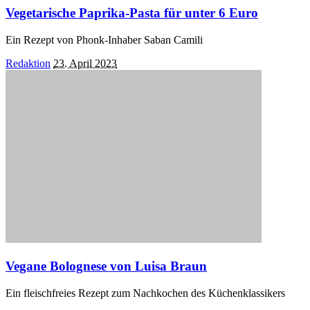
Vegetarische Paprika-Pasta für unter 6 Euro
Ein Rezept von Phonk-Inhaber Saban Camili
Posted
Redaktion
23. April 2023
by
Vegane Bolognese von Luisa Braun
Ein fleischfreies Rezept zum Nachkochen des Küchenklassikers