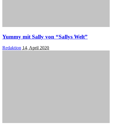
Yummy mit Sally von “Sallys Welt”
Posted
Redaktion
14. April 2020
by