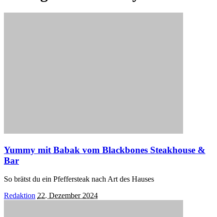
Yummy mit Babak vom Blackbones Steakhouse &
Bar
So brätst du ein Pfeffersteak nach Art des Hauses
Posted
Redaktion
22. Dezember 2024
by