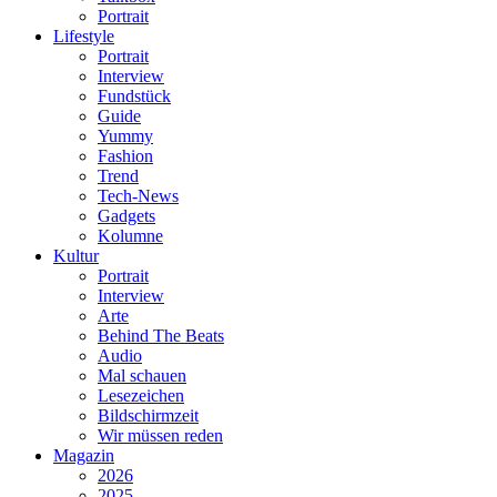
Portrait
Lifestyle
Portrait
Interview
Fundstück
Guide
Yummy
Fashion
Trend
Tech-News
Gadgets
Kolumne
Kultur
Portrait
Interview
Arte
Behind The Beats
Audio
Mal schauen
Lesezeichen
Bildschirmzeit
Wir müssen reden
Magazin
2026
2025