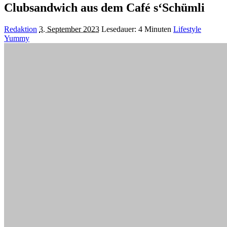
Clubsandwich aus dem Café s‘Schümli
Posted
Redaktion
3. September 2023
Lesedauer: 4 Minuten
Lifestyle
by
Yummy