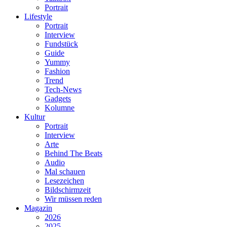
Portrait
Lifestyle
Portrait
Interview
Fundstück
Guide
Yummy
Fashion
Trend
Tech-News
Gadgets
Kolumne
Kultur
Portrait
Interview
Arte
Behind The Beats
Audio
Mal schauen
Lesezeichen
Bildschirmzeit
Wir müssen reden
Magazin
2026
2025