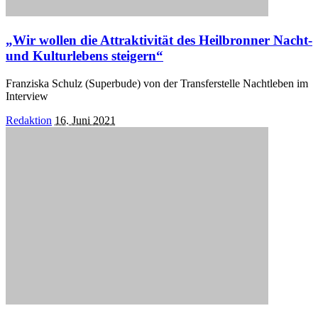
„Wir wollen die Attraktivität des Heilbronner Nacht-
und Kulturlebens steigern“
Franziska Schulz (Superbude) von der Transferstelle Nachtleben im
Interview
Posted
Redaktion
16. Juni 2021
by