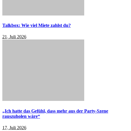
Talkbox: Wie viel Miete zahlst du?
21. Juli 2026
„Ich hatte das Gefühl, dass mehr aus der Party-Szene
rauszuholen wäre“
17. Juli 2026