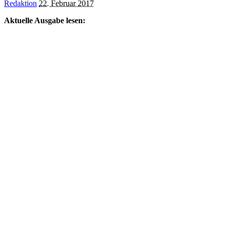
Posted
Redaktion
22. Februar 2017
by
Aktuelle Ausgabe lesen: