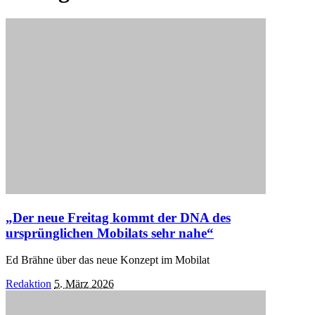
„Der neue Freitag kommt der DNA des
ursprünglichen Mobilats sehr nahe“
Ed Brähne über das neue Konzept im Mobilat
Posted
Redaktion
5. März 2026
by