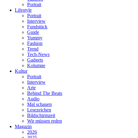
Portrait
Lifestyle
Portrait
Interview
Fundstück
Guide
Yummy
Fashion
Trend
Tech-News
Gadgets
Kolumne
Kultur
Portrait
Interview
Arte
Behind The Beats
Audio
Mal schauen
Lesezeichen
Bildschirmzeit
Wir müssen reden
Magazin
2026
2025