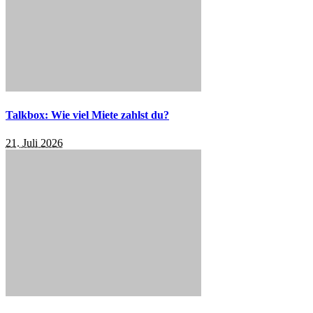
Talkbox: Wie viel Miete zahlst du?
21. Juli 2026