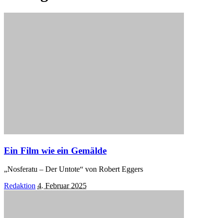
Ein Film wie ein Gemälde
„Nosferatu – Der Untote“ von Robert Eggers
Posted
Redaktion
4. Februar 2025
by