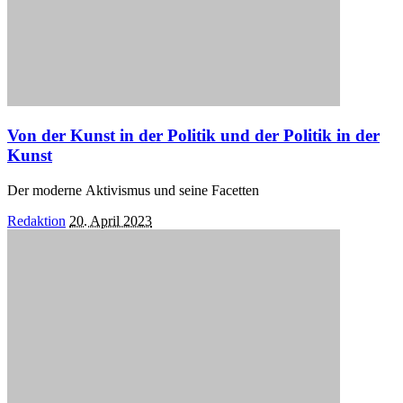
Von der Kunst in der Politik und der Politik in der
Kunst
Der moderne Aktivismus und seine Facetten
Posted
Redaktion
20. April 2023
by