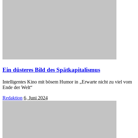
Ein düsteres Bild des Spätkapitalismus
Intelligentes Kino mit bösem Humor in „Erwarte nicht zu viel vom
Ende der Welt“
Posted
Redaktion
6. Juni 2024
by