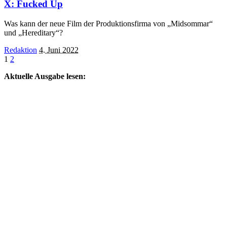
X: Fucked Up
Was kann der neue Film der Produktionsfirma von „Midsommar“
und „Hereditary“?
Posted
Redaktion
4. Juni 2022
by
1
2
Aktuelle Ausgabe lesen: