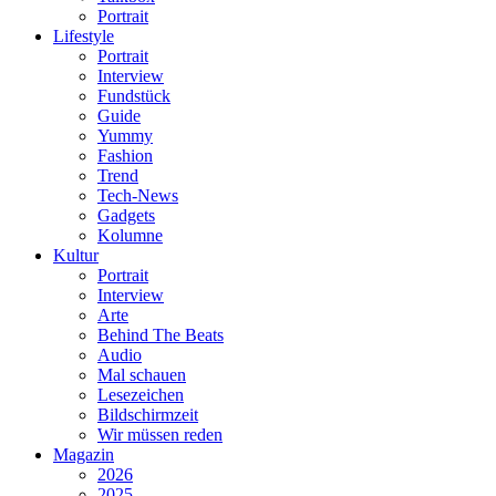
Portrait
Lifestyle
Portrait
Interview
Fundstück
Guide
Yummy
Fashion
Trend
Tech-News
Gadgets
Kolumne
Kultur
Portrait
Interview
Arte
Behind The Beats
Audio
Mal schauen
Lesezeichen
Bildschirmzeit
Wir müssen reden
Magazin
2026
2025