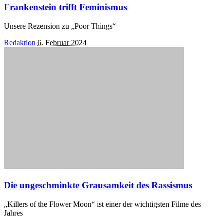
Frankenstein trifft Feminismus
Unsere Rezension zu „Poor Things“
Posted
Redaktion
6. Februar 2024
by
Die ungeschminkte Grausamkeit des Rassismus
„Killers of the Flower Moon“ ist einer der wichtigsten Filme des
Jahres