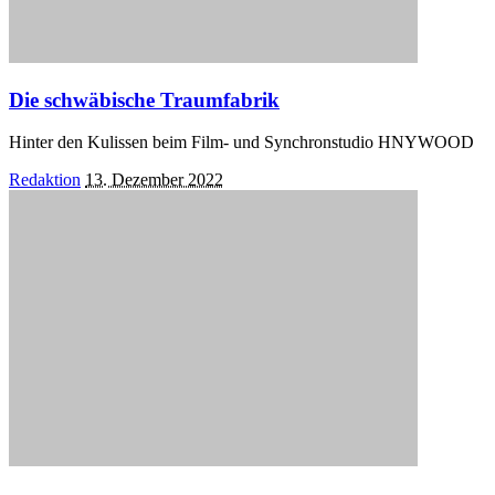
Die schwäbische Traumfabrik
Hinter den Kulissen beim Film- und Synchronstudio HNYWOOD
Posted
Redaktion
13. Dezember 2022
by