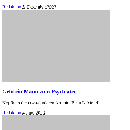
Posted
Redaktion
5. Dezember 2023
by
Geht ein Mann zum Psychiater
Kopfkino der etwas anderen Art mit „Beau Is Afraid“
Posted
Redaktion
4. Juni 2023
by