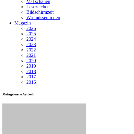
Mal schauen
Lesezeichen
Bildschirmzeit
Wir müssen reden
Magazin
2026
2025
2024
2023
2022
2021
2020
2019
2018
2017
2016
Meistgelesene Artikel: