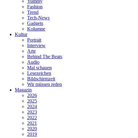
Yummy
Fashion
Trend
Tech-News
Gadgets
Kolumne
Kultur
Portrait
Interview
Arte
Behind The Beats
Audio
Mal schauen
Lesezeichen
Bildschirmzeit
Wir müssen reden
Magazin
2026
2025
2024
2023
2022
2021
2020
2019