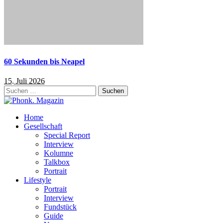
60 Sekunden bis Neapel
15. Juli 2026
Suchen
nach:
Home
Gesellschaft
Special Report
Interview
Kolumne
Talkbox
Portrait
Lifestyle
Portrait
Interview
Fundstück
Guide