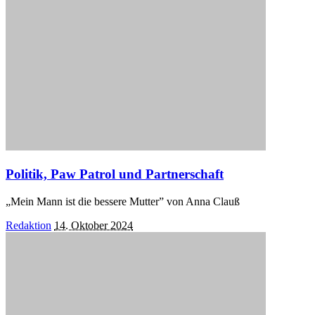
Politik, Paw Patrol und Partnerschaft
„Mein Mann ist die bessere Mutter” von Anna Clauß
Posted
Redaktion
14. Oktober 2024
by