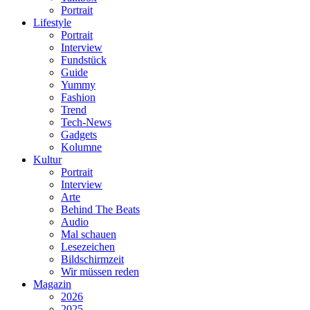
Portrait
Lifestyle
Portrait
Interview
Fundstück
Guide
Yummy
Fashion
Trend
Tech-News
Gadgets
Kolumne
Kultur
Portrait
Interview
Arte
Behind The Beats
Audio
Mal schauen
Lesezeichen
Bildschirmzeit
Wir müssen reden
Magazin
2026
2025