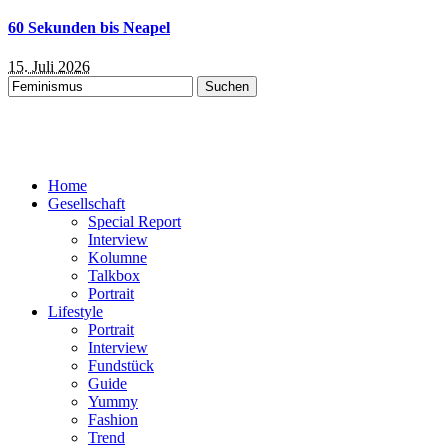
60 Sekunden bis Neapel
15. Juli 2026
Suchen
nach:
Home
Gesellschaft
Special Report
Interview
Kolumne
Talkbox
Portrait
Lifestyle
Portrait
Interview
Fundstück
Guide
Yummy
Fashion
Trend