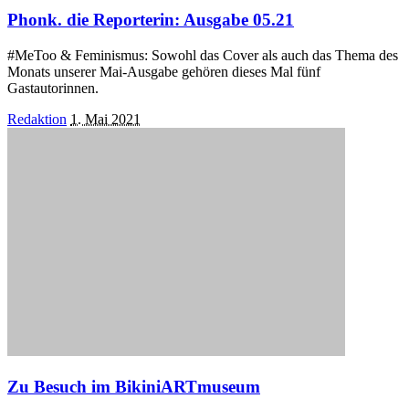
Phonk. die Reporterin: Ausgabe 05.21
#MeToo & Feminismus: Sowohl das Cover als auch das Thema des
Monats unserer Mai-Ausgabe gehören dieses Mal fünf
Gastautorinnen.
Posted
Redaktion
1. Mai 2021
by
Zu Besuch im BikiniARTmuseum