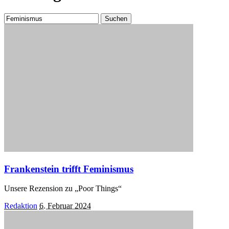
Suchen
nach:
Frankenstein trifft Feminismus
Unsere Rezension zu „Poor Things“
Posted
Redaktion
6. Februar 2024
by