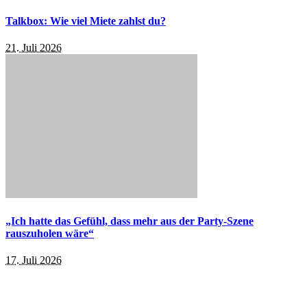
Talkbox: Wie viel Miete zahlst du?
21. Juli 2026
„Ich hatte das Gefühl, dass mehr aus der Party-Szene
rauszuholen wäre“
17. Juli 2026