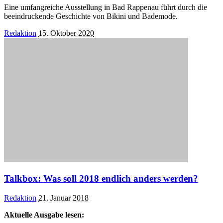
Eine umfangreiche Ausstellung in Bad Rappenau führt durch die
beeindruckende Geschichte von Bikini und Bademode.
Posted
Redaktion
15. Oktober 2020
by
Talkbox: Was soll 2018 endlich anders werden?
Posted
Redaktion
21. Januar 2018
by
Aktuelle Ausgabe lesen: