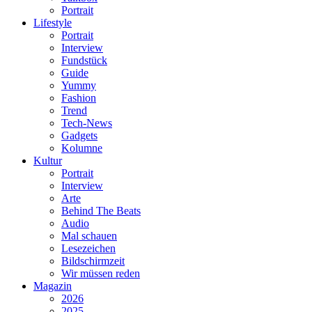
Portrait
Lifestyle
Portrait
Interview
Fundstück
Guide
Yummy
Fashion
Trend
Tech-News
Gadgets
Kolumne
Kultur
Portrait
Interview
Arte
Behind The Beats
Audio
Mal schauen
Lesezeichen
Bildschirmzeit
Wir müssen reden
Magazin
2026
2025