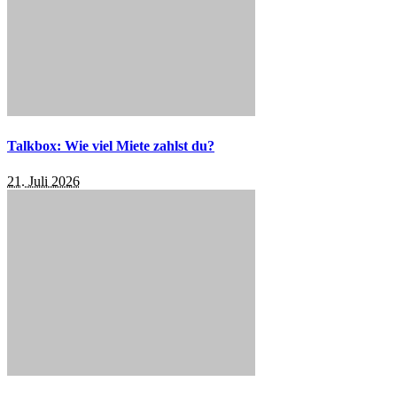
Talkbox: Wie viel Miete zahlst du?
21. Juli 2026