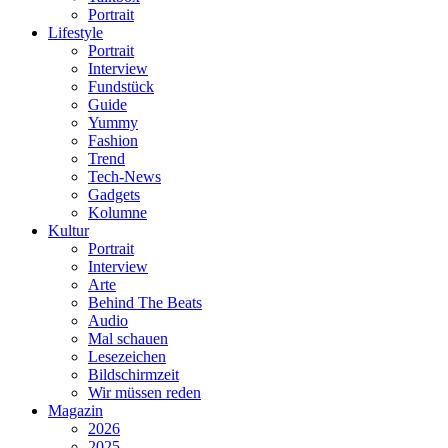
Portrait
Lifestyle
Portrait
Interview
Fundstück
Guide
Yummy
Fashion
Trend
Tech-News
Gadgets
Kolumne
Kultur
Portrait
Interview
Arte
Behind The Beats
Audio
Mal schauen
Lesezeichen
Bildschirmzeit
Wir müssen reden
Magazin
2026
2025