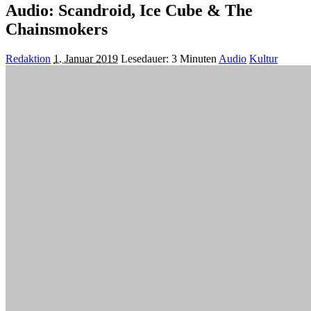
Audio: Scandroid, Ice Cube & The
Chainsmokers
Posted
Redaktion
1. Januar 2019
Lesedauer: 3 Minuten
Audio
Kultur
by