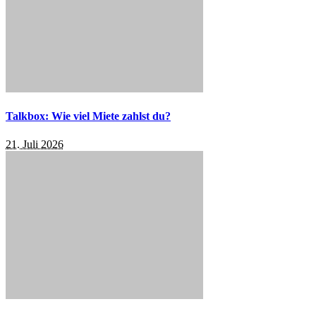
Talkbox: Wie viel Miete zahlst du?
21. Juli 2026