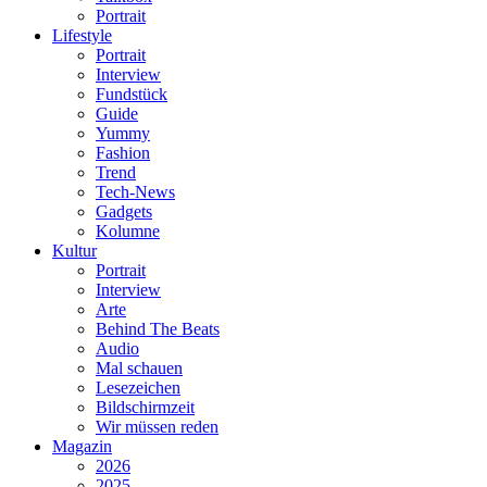
Portrait
Lifestyle
Portrait
Interview
Fundstück
Guide
Yummy
Fashion
Trend
Tech-News
Gadgets
Kolumne
Kultur
Portrait
Interview
Arte
Behind The Beats
Audio
Mal schauen
Lesezeichen
Bildschirmzeit
Wir müssen reden
Magazin
2026
2025