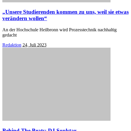
„Unsere Studierenden kommen zu uns, weil sie etwas
verändern wollen“
An der Hochschule Heilbronn wird Prozesstechnik nachhaltig
gedacht
Posted
Redaktion
24. Juli 2023
by
Behind The Beats: DJ Soulstar