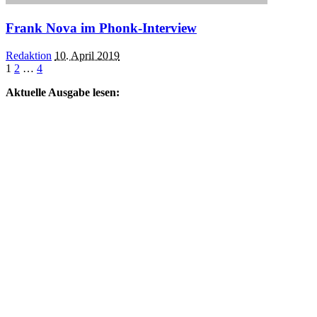
Frank Nova im Phonk-Interview
Posted
Redaktion
10. April 2019
by
1
2
…
4
Aktuelle Ausgabe lesen: