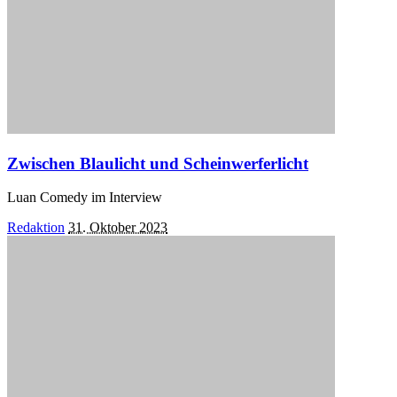
Zwischen Blaulicht und Scheinwerferlicht
Luan Comedy im Interview
Posted
Redaktion
31. Oktober 2023
by