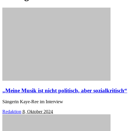
„Meine Musik ist nicht politisch, aber sozialkritisch“
Sängerin Kaye-Ree im Interview
Posted
Redaktion
8. Oktober 2024
by