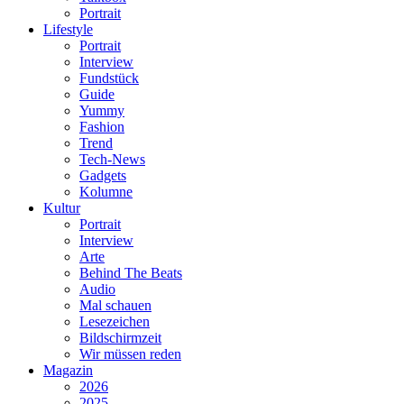
Portrait
Lifestyle
Portrait
Interview
Fundstück
Guide
Yummy
Fashion
Trend
Tech-News
Gadgets
Kolumne
Kultur
Portrait
Interview
Arte
Behind The Beats
Audio
Mal schauen
Lesezeichen
Bildschirmzeit
Wir müssen reden
Magazin
2026
2025