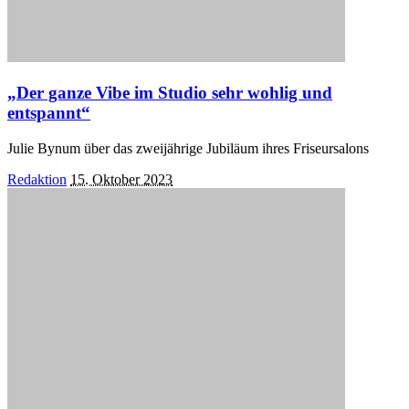
„Der ganze Vibe im Studio sehr wohlig und
entspannt“
Julie Bynum über das zweijährige Jubiläum ihres Friseursalons
Posted
Redaktion
15. Oktober 2023
by