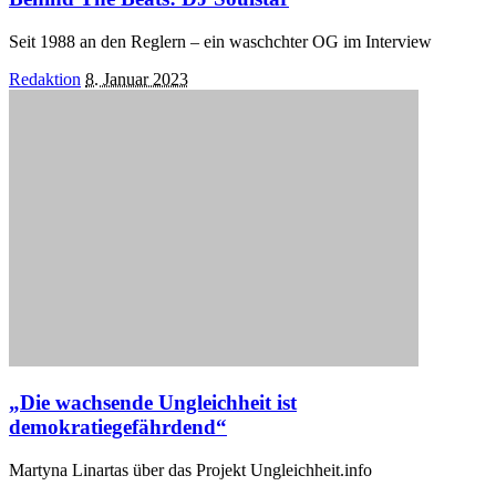
Seit 1988 an den Reglern – ein waschchter OG im Interview
Posted
Redaktion
8. Januar 2023
by
„Die wachsende Ungleichheit ist
demokratiegefährdend“
Martyna Linartas über das Projekt Ungleichheit.info