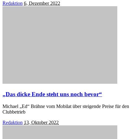
Posted
Redaktion
6. Dezember 2022
by
„Das dicke Ende steht uns noch bevor“
Michael „Ed“ Brähne vom Mobilat über steigende Preise für den
Clubbetrieb
Posted
Redaktion
13. Oktober 2022
by