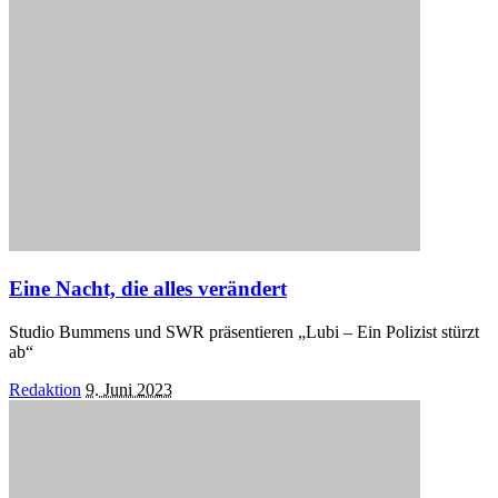
Eine Nacht, die alles verändert
Studio Bummens und SWR präsentieren „Lubi – Ein Polizist stürzt
ab“
Posted
Redaktion
9. Juni 2023
by