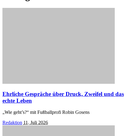
Ehrliche Gespräche über Druck, Zweifel und das
echte Leben
„Wie geht’s?“ mit Fußballprofi Robin Gosens
Posted
Redaktion
11. Juli 2026
by