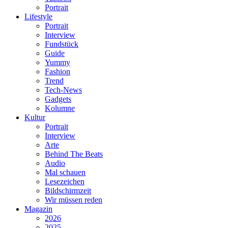
Portrait
Lifestyle
Portrait
Interview
Fundstück
Guide
Yummy
Fashion
Trend
Tech-News
Gadgets
Kolumne
Kultur
Portrait
Interview
Arte
Behind The Beats
Audio
Mal schauen
Lesezeichen
Bildschirmzeit
Wir müssen reden
Magazin
2026
2025