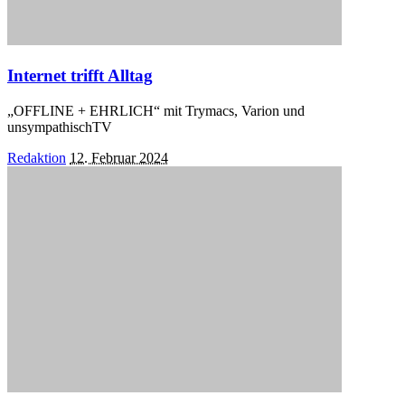
Internet trifft Alltag
„OFFLINE + EHRLICH“ mit Trymacs, Varion und
unsympathischTV
Posted
Redaktion
12. Februar 2024
by