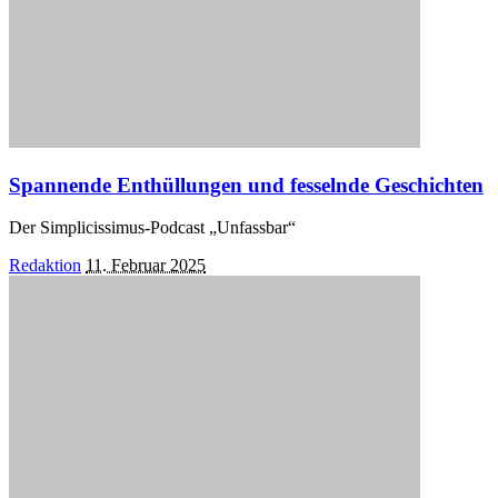
Spannende Enthüllungen und fesselnde Geschichten
Der Simplicissimus-Podcast „Unfassbar“
Posted
Redaktion
11. Februar 2025
by