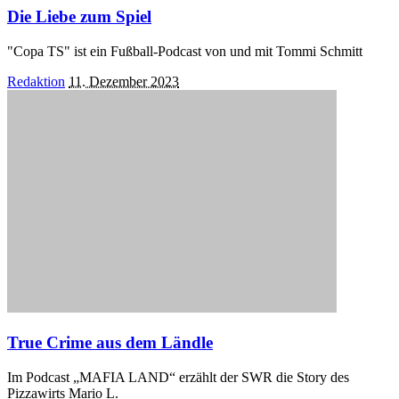
Die Liebe zum Spiel
"Copa TS" ist ein Fußball-Podcast von und mit Tommi Schmitt
Posted
Redaktion
11. Dezember 2023
by
True Crime aus dem Ländle
Im Podcast „MAFIA LAND“ erzählt der SWR die Story des
Pizzawirts Mario L.