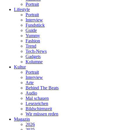
Portrait
Lifestyle
Portrait
Interview
Fundstück
Guide
Yummy
Fashion
Trend
Tech-News
Gadgets
Kolumne
Kultur
Portrait
Interview
Arte
Behind The Beats
Audio
Mal schauen
Lesezeichen
Bildschirmzeit
Wir müssen reden
Magazin
2026
2025