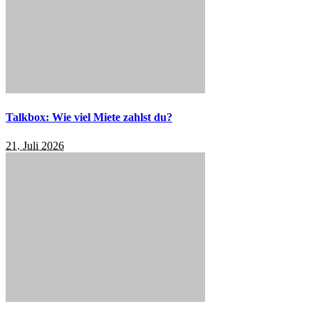
Talkbox: Wie viel Miete zahlst du?
21. Juli 2026