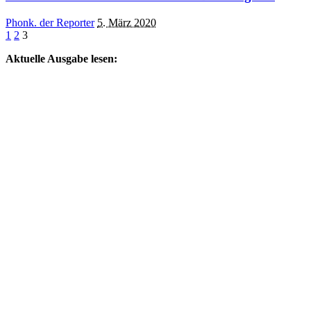
Posted
Phonk. der Reporter
5. März 2020
by
1
2
3
Aktuelle Ausgabe lesen: