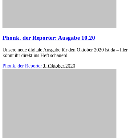
Phonk. der Reporter: Ausgabe 10.20
Unsere neue digitale Ausgabe für den Oktober 2020 ist da – hier
könnt ihr direkt ins Heft schauen!
Posted
Phonk. der Reporter
1. Oktober 2020
by