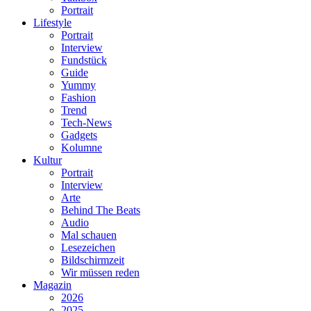
Portrait
Lifestyle
Portrait
Interview
Fundstück
Guide
Yummy
Fashion
Trend
Tech-News
Gadgets
Kolumne
Kultur
Portrait
Interview
Arte
Behind The Beats
Audio
Mal schauen
Lesezeichen
Bildschirmzeit
Wir müssen reden
Magazin
2026
2025