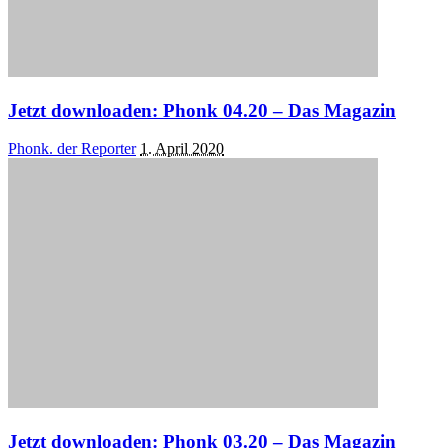
Jetzt downloaden: Phonk 04.20 – Das Magazin
Posted
Phonk. der Reporter
1. April 2020
by
Jetzt downloaden: Phonk 03.20 – Das Magazin