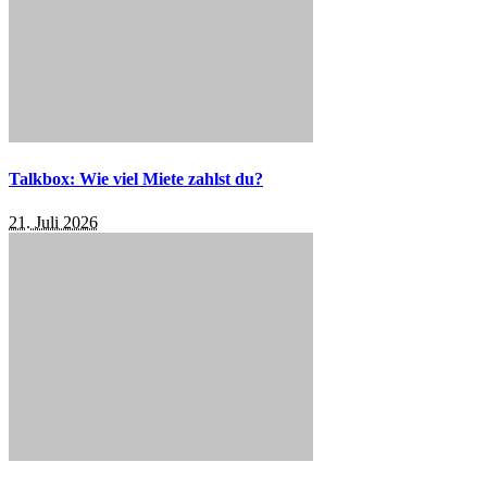
Talkbox: Wie viel Miete zahlst du?
21. Juli 2026