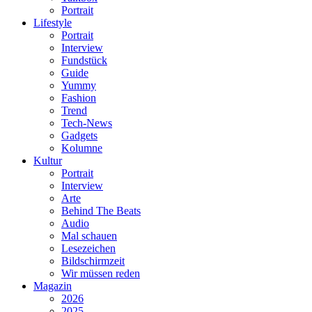
Portrait
Lifestyle
Portrait
Interview
Fundstück
Guide
Yummy
Fashion
Trend
Tech-News
Gadgets
Kolumne
Kultur
Portrait
Interview
Arte
Behind The Beats
Audio
Mal schauen
Lesezeichen
Bildschirmzeit
Wir müssen reden
Magazin
2026
2025