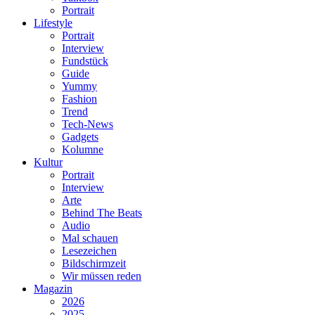
Portrait
Lifestyle
Portrait
Interview
Fundstück
Guide
Yummy
Fashion
Trend
Tech-News
Gadgets
Kolumne
Kultur
Portrait
Interview
Arte
Behind The Beats
Audio
Mal schauen
Lesezeichen
Bildschirmzeit
Wir müssen reden
Magazin
2026
2025