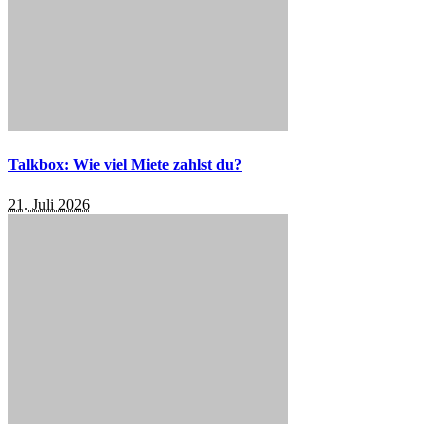
Talkbox: Wie viel Miete zahlst du?
21. Juli 2026