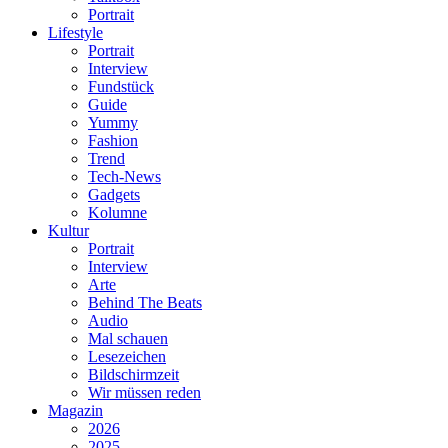
Portrait
Lifestyle
Portrait
Interview
Fundstück
Guide
Yummy
Fashion
Trend
Tech-News
Gadgets
Kolumne
Kultur
Portrait
Interview
Arte
Behind The Beats
Audio
Mal schauen
Lesezeichen
Bildschirmzeit
Wir müssen reden
Magazin
2026
2025