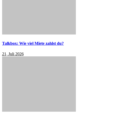
Talkbox: Wie viel Miete zahlst du?
21. Juli 2026