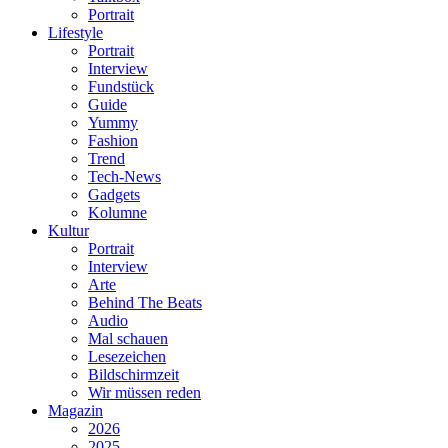
Portrait
Lifestyle
Portrait
Interview
Fundstück
Guide
Yummy
Fashion
Trend
Tech-News
Gadgets
Kolumne
Kultur
Portrait
Interview
Arte
Behind The Beats
Audio
Mal schauen
Lesezeichen
Bildschirmzeit
Wir müssen reden
Magazin
2026
2025