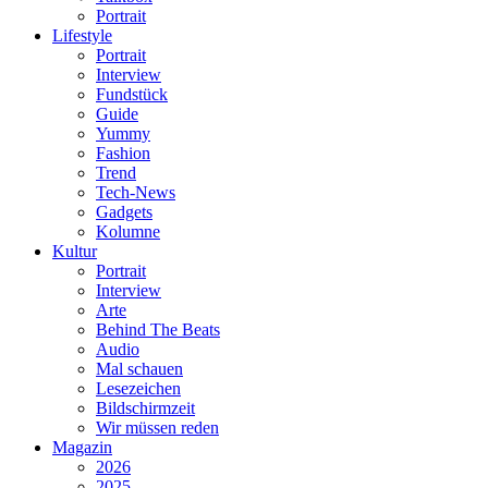
Portrait
Lifestyle
Portrait
Interview
Fundstück
Guide
Yummy
Fashion
Trend
Tech-News
Gadgets
Kolumne
Kultur
Portrait
Interview
Arte
Behind The Beats
Audio
Mal schauen
Lesezeichen
Bildschirmzeit
Wir müssen reden
Magazin
2026
2025