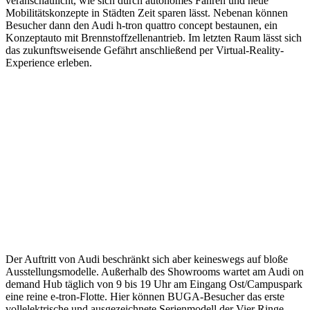
veranschaulicht, wie sich durch autonomes Fahren und neue
Mobilitätskonzepte in Städten Zeit sparen lässt. Nebenan können
Besucher dann den Audi h-tron quattro concept bestaunen, ein
Konzeptauto mit Brennstoffzellenantrieb. Im letzten Raum lässt sich
das zukunftsweisende Gefährt anschließend per Virtual-Reality-
Experience erleben.
Der Auftritt von Audi beschränkt sich aber keineswegs auf bloße
Ausstellungsmodelle. Außerhalb des Showrooms wartet am Audi on
demand Hub täglich von 9 bis 19 Uhr am Eingang Ost/Campuspark
eine reine e-tron-Flotte. Hier können BUGA-Besucher das erste
vollelektrische und ausgezeichnete Serienmodell der Vier Ringe