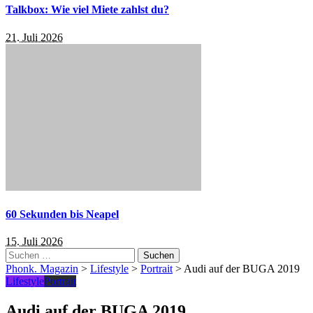
Talkbox: Wie viel Miete zahlst du?
21. Juli 2026
60 Sekunden bis Neapel
15. Juli 2026
Suchen
nach:
Phonk. Magazin
>
Lifestyle
>
Portrait
>
Audi auf der BUGA 2019
Lifestyle
Portrait
Audi auf der BUGA 2019