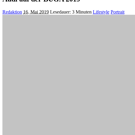
Posted
Redaktion
16. Mai 2019
Lesedauer: 3 Minuten
Lifestyle
Portrait
by