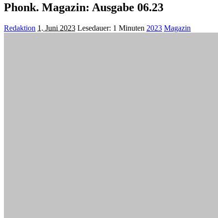
Phonk. Magazin: Ausgabe 06.23
Posted
Redaktion
1. Juni 2023
Lesedauer: 1 Minuten
2023
Magazin
by