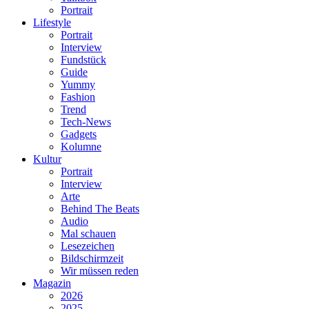
Portrait
Lifestyle
Portrait
Interview
Fundstück
Guide
Yummy
Fashion
Trend
Tech-News
Gadgets
Kolumne
Kultur
Portrait
Interview
Arte
Behind The Beats
Audio
Mal schauen
Lesezeichen
Bildschirmzeit
Wir müssen reden
Magazin
2026
2025